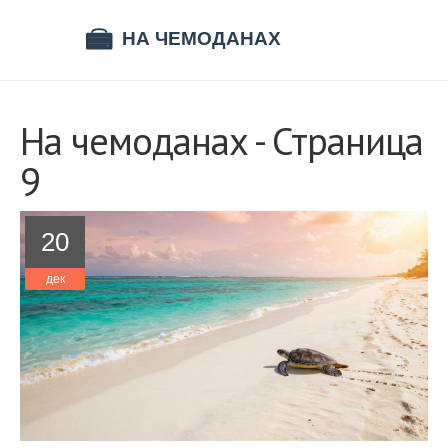
На чемоданах - Страница
9
20
дек