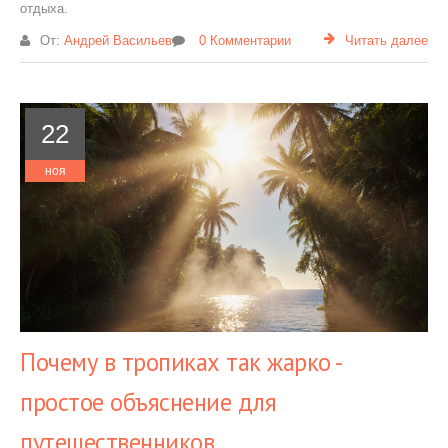
отдыха.
От:
Андрей Васильев
0 Комментарии
Читать далее
22
ноя
Почему в тропиках так жарко -
простое объяснение для
путешественников