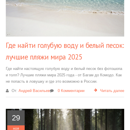
Где найти голубую воду и белый песок:
лучшие пляжи мира 2025
Где найти настоящую голубую воду и белый песок без фотошопа
и толп? Лучшие пляжи мира 2025 года - от Багам до Комодо. Как
не попасть в ловушку и где это возможно в России.
От:
Андрей Васильев
0 Комментарии
Читать далее
29
ноя