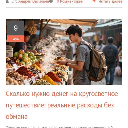
От:
Андрей Васильев
0 Комментарии
Читать далее
9
дек
Сколько нужно денег на кругосветное
путешествие: реальные расходы без
обмана
Сколько реально нужно денег на кругосветное путешествие?