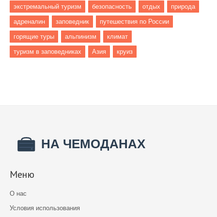
экстремальный туризм
безопасность
отдых
природа
адреналин
заповедник
путешествия по России
горящие туры
альпинизм
климат
туризм в заповедниках
Азия
круиз
Меню
О нас
Условия использования