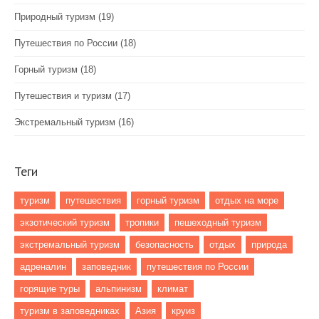
Природный туризм
(19)
Путешествия по России
(18)
Горный туризм
(18)
Путешествия и туризм
(17)
Экстремальный туризм
(16)
Теги
туризм
путешествия
горный туризм
отдых на море
экзотический туризм
тропики
пешеходный туризм
экстремальный туризм
безопасность
отдых
природа
адреналин
заповедник
путешествия по России
горящие туры
альпинизм
климат
туризм в заповедниках
Азия
круиз