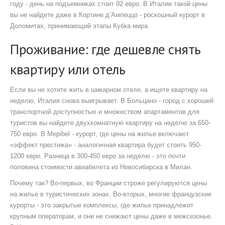
году
- день на подъемниках стоит 92 евро. В Италии такой цены
вы не найдете даже в
Кортине д’Ампеццо
-
роскошный курорт в
Доломитах, принимающий этапы Кубка мира
.
Проживание: где дешевле снять
квартиру или отель
Если вы не хотите жить в шикарном отеле, а ищете квартиру на
неделю, Италия снова выигрывает. В
Больцано
-
город с хорошей
транспортной доступностью и множеством апартаментов для
туристов
вы найдете двухкомнатную квартиру на неделю за 650-
750 евро. В
Мерibel
-
курорт, где цены на жилье включают
«эффект престижа»
- аналогичная квартира будет стоить 950-
1200 евро. Разница в 300-450 евро за неделю - это почти
половина стоимости авиабилета из Новосибирска в Милан.
Почему так? Во-первых, во Франции строже регулируются цены
на жилье в туристических зонах. Во-вторых, многие французские
курорты - это закрытые комплексы, где жилье принадлежит
крупным операторам, и они не снижают цены даже в межсезонье.