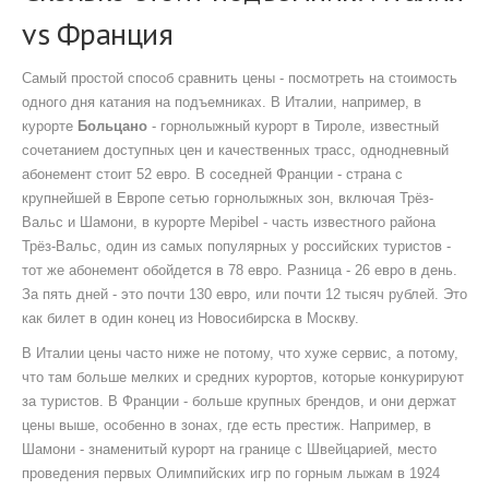
vs Франция
Самый простой способ сравнить цены - посмотреть на стоимость
одного дня катания на подъемниках. В Италии, например, в
курорте
Больцано
-
горнолыжный курорт в Тироле, известный
сочетанием доступных цен и качественных трасс
, однодневный
абонемент стоит 52 евро. В соседней
Франции
-
страна с
крупнейшей в Европе сетью горнолыжных зон, включая Трёз-
Вальс и Шамони
, в курорте
Мерibel
-
часть известного района
Трёз-Вальс, один из самых популярных у российских туристов
-
тот же абонемент обойдется в 78 евро. Разница - 26 евро в день.
За пять дней - это почти 130 евро, или почти 12 тысяч рублей. Это
как билет в один конец из Новосибирска в Москву.
В Италии цены часто ниже не потому, что хуже сервис, а потому,
что там больше мелких и средних курортов, которые конкурируют
за туристов. В Франции - больше крупных брендов, и они держат
цены выше, особенно в зонах, где есть престиж. Например, в
Шамони
-
знаменитый курорт на границе с Швейцарией, место
проведения первых Олимпийских игр по горным лыжам в 1924