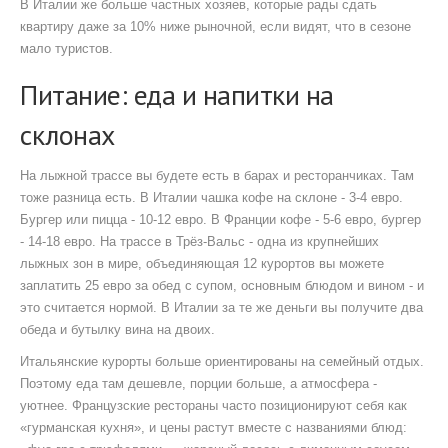
В Италии же больше частных хозяев, которые рады сдать
квартиру даже за 10% ниже рыночной, если видят, что в сезоне
мало туристов.
Питание: еда и напитки на
склонах
На лыжной трассе вы будете есть в барах и ресторанчиках. Там
тоже разница есть. В Италии чашка кофе на склоне - 3-4 евро.
Бургер или пицца - 10-12 евро. В Франции кофе - 5-6 евро, бургер
- 14-18 евро. На трассе в
Трёз-Вальс
-
одна из крупнейших
лыжных зон в мире, объединяющая 12 курортов
вы можете
заплатить 25 евро за обед с супом, основным блюдом и вином - и
это считается нормой. В Италии за те же деньги вы получите два
обеда и бутылку вина на двоих.
Итальянские курорты больше ориентированы на семейный отдых.
Поэтому еда там дешевле, порции больше, а атмосфера -
уютнее. Французские рестораны часто позиционируют себя как
«гурманская кухня», и цены растут вместе с названиями блюд: