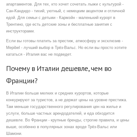
апартаментов
. Для тех, кто хочет сочетать лыжи с культурой -
Сан-Кандидо
-
тихий, уютный, с немецким акцентом и отличной
едой
. Для семьи с детьми -
Кармэйн
-
маленький курорт в
Трентино, где есть детские зоны и бесплатные занятия с
инструкторами
.
Если вы готовы платить за престиж, атмосферу и эксклюзив -
Мерibel
-
лучший выбор в Трёз-Вальс
. Но если вы просто хотите
кататься - Италия вас не подведет.
Почему в Италии дешевле, чем во
Франции?
В Италии больше мелких и средних курортов, которые
конкурируют за туристов, а не держат цены на уровне престижа.
Там меньше государственного регулирования цен на жилье и
услуги, больше частных арендодателей, и еда обходится
дешевле. Во Франции - крупные бренды, строгие правила, и цены
выше, особенно в популярных зонах вроде Трёз-Вальс или
Шамони.