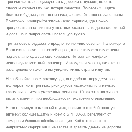
Тропики часто ассоциируются с дорогим отпуском, но есть
способы сэкономить без потери качества. Во-первых, ищите
билеты в будние дни – цены ниже, а самолёты менее заполнены.
Во‑вторых, бронируйте жильё через сервисы, где можно
арендовать апартаменты у местных хозяев – это дешевле отелей
и дает шанс попробовать настоящую кухню.
Третий совет: отдавайте предпочтение «вне сезона». Например, в
Бали июнь‑август – высокий спрос, а в сентябре‑октябре цены
падают, а погода всё ещё хорошая. Четвёртый лайфхак –
используйте местный транспорт. Автобусы и маршрутки стоят в
разы дешевле такси, а вы увидите жизнь страны изнутри.
Не забывайте про страховку. Да, она добавит пару десятков
долларов, но в тропиках риск укусов насекомых или мелких
травм выше, чем в умеренных регионах. Страховка покрывает
визит к врачу и, при необходимости, экстренную эвакуацию.
Если планируете пляжный отдых, возьмите с собой простую
аптечку: солнцезащитный крем с SPF 30‑50, репеллент от
комаров и базовые обезболивающие. Всё это спасёт от
неприятных сюрпризов и не заставит тратить деньги на дорогие