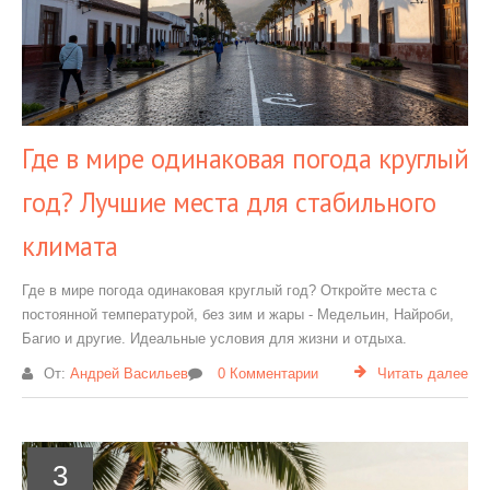
Где в мире одинаковая погода круглый
год? Лучшие места для стабильного
климата
Где в мире погода одинаковая круглый год? Откройте места с
постоянной температурой, без зим и жары - Медельин, Найроби,
Багио и другие. Идеальные условия для жизни и отдыха.
От:
Андрей Васильев
0 Комментарии
Читать далее
3