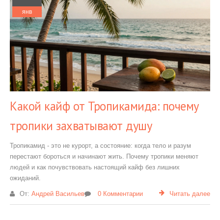
янв
Какой кайф от Тропикамида: почему
тропики захватывают душу
Тропикамид - это не курорт, а состояние: когда тело и разум
перестают бороться и начинают жить. Почему тропики меняют
людей и как почувствовать настоящий кайф без лишних
ожиданий.
От:
Андрей Васильев
0 Комментарии
Читать далее