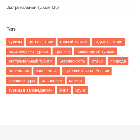
Экстремальный туризм
(16)
Теги
туризм
путешествия
горный туризм
отдых на море
экзотический туризм
тропики
пешеходный туризм
экстремальный туризм
безопасность
отдых
природа
адреналин
заповедник
путешествия по России
горящие туры
альпинизм
климат
туризм в заповедниках
Азия
круиз