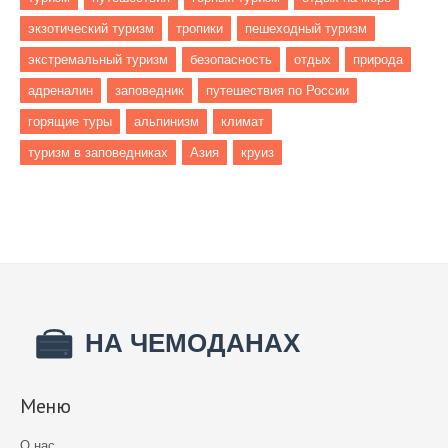
экзотический туризм
тропики
пешеходный туризм
экстремальный туризм
безопасность
отдых
природа
адреналин
заповедник
путешествия по России
горящие туры
альпинизм
климат
туризм в заповедниках
Азия
круиз
Меню
О нас