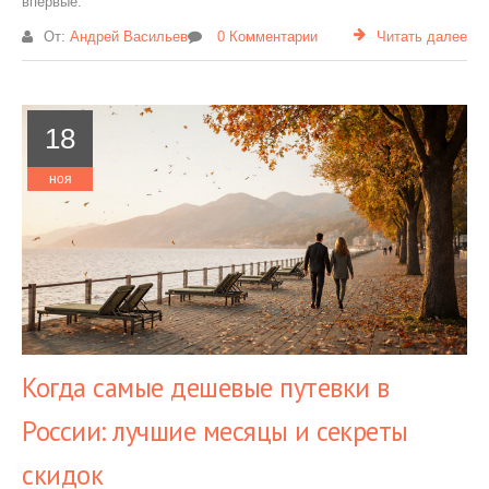
впервые.
От:
Андрей Васильев
0 Комментарии
Читать далее
18
ноя
Когда самые дешевые путевки в
России: лучшие месяцы и секреты
скидок