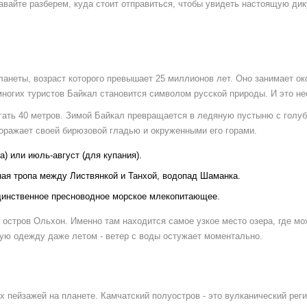
вайте разберем, куда стоит отправиться, чтобы увидеть настоящую ди
ланеты, возраст которого превышает 25 миллионов лет
. Оно занимает о
ногих туристов Байкал становится символом русской природы. И это не
игать 40 метров. Зимой Байкал превращается в ледяную пустыню с голу
оражает своей бирюзовой гладью и окруженными его горами.
) или июль-август (для купания).
ая тропа между Листвянкой и Танхой, водопад Шаманка.
единственное пресноводное морское млекопитающее.
 остров Ольхон. Именно там находится самое узкое место озера, где м
лую одежду даже летом - ветер с воды остужает моментально.
х пейзажей на планете.
Камчатский полуостров
- это
вулканический реги