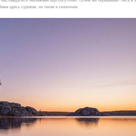
т наслаждаться пейзажами круглосуточно. Осень же окрашивает леса в з
има здесь суровая, но тихая и сказочная.