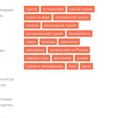
туризм
путешествия
горный туризм
холодным
ью.
отдых на море
экзотический туризм
тропики
пешеходный туризм
экстремальный туризм
безопасность
отдых
природа
адреналин
заповедник
путешествия по России
овы
.
горящие туры
альпинизм
климат
туризм в заповедниках
Азия
круиз
лугов до
дную
стоящие
картину.