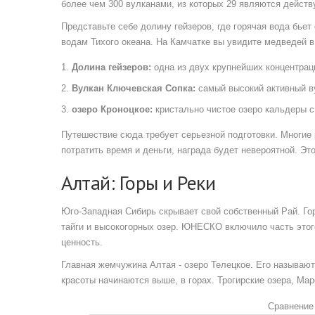
более чем 300 вулканами, из которых 29 являются дейс
Представьте себе долину гейзеров, где горячая вода бь
водам Тихого океана. На Камчатке вы увидите медведей в
Долина гейзеров:
одна из двух крупнейших концентраци
Вулкан Ключевская Сопка:
самый высокий активный ву
озеро Кроноцкое:
кристально чистое озеро кальдеры 
Путешествие сюда требует серьезной подготовки. Многие 
потратить время и деньги, награда будет невероятной. Эт
Алтай: Горы и Реки
Юго-Западная Сибирь скрывает свой собственный Рай.
Го
тайги и высокогорных озер
. ЮНЕСКО включило часть этого
ценность.
Главная жемчужина Алтая - озеро Телецкое. Его называю
красоты начинаются выше, в горах. Трогирские озера, Мар
Сравнение