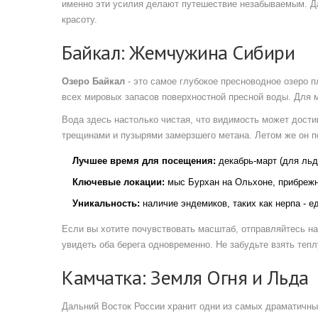
именно эти усилия делают путешествие незабываемым. Да
красоту.
Байкал: Жемчужина Сибири
Озеро Байкал
- это
самое глубокое пресноводное озеро п
всех мировых запасов поверхностной пресной воды. Для м
Вода здесь настолько чистая, что видимость может дост
трещинами и пузырями замерзшего метана. Летом же он п
Лучшее время для посещения:
декабрь-март (для льда
Ключевые локации:
мыс Бурхан на Ольхоне, прибрежн
Уникальность:
наличие эндемиков, таких как нерпа - 
Если вы хотите почувствовать масштаб, отправляйтесь на
увидеть оба берега одновременно. Не забудьте взять теп
Камчатка: Земля Огня и Льда
Дальний Восток России хранит одни из самых драматичны