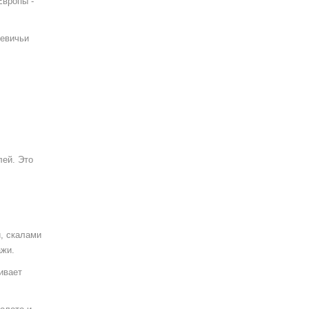
Европы -
Девичьи
лей. Это
и, скалами
ажи
.
ивает