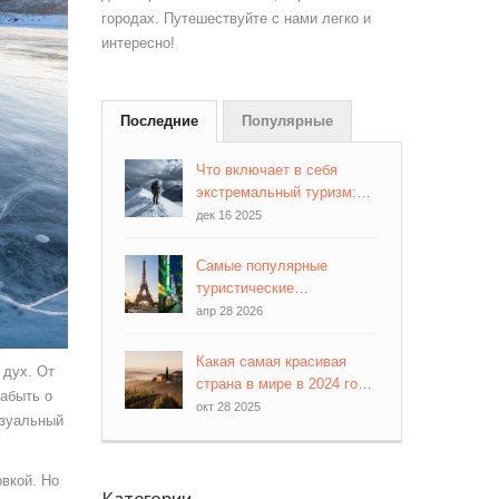
городах. Путешествуйте с нами легко и
интересно!
Последние
Популярные
Что включает в себя
экстремальный туризм:
полный список
дек 16 2025
активностей и рисков
Самые популярные
туристические
направления мира: куда
апр 28 2026
все едут в 2026 году
Какая самая красивая
 дух. От
страна в мире в 2024 году:
забыть о
реальные места, которые
окт 28 2025
изуальный
удивляют
овкой. Но
Категории