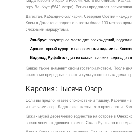
Когда говорят о горах в России, часто вспоминают Кавказ
гору Эльбрус (5642 метра)
. Регион предлагает впечатляю
Дагестан, Кабардино-Балкария, Северная Осетия - кажды
Косы в Дагестане падает с высоты более 100 метров прям
сложными маршрутами.
Эльбрус:
популярное место для восхождений, подходит
Архыз:
горный курорт с панорамными видами на Кавказ
Водопад Руфабго:
один из самых высоких водопадов в
Кавказ также знаменит своим гостеприимством. После дн
сочетание природных красот и культурного опыта делает 
Карелия: Тысяча Озер
Если вы предпочитаете спокойствие и тишину, Карелия - 
и тысячами озер.
Ладожские шхеры
- это
архипелаг из бо
Кижи - музей деревянного зодчества на острове в Онежск
впечатление от древних храмов. Скала Рускеала с ее мр