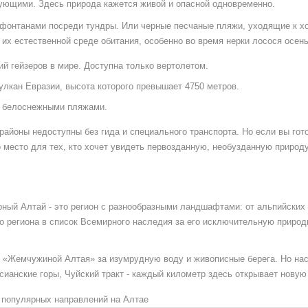
твующими
. Здесь природа кажется живой и опасной одновременно.
ет фонтанами посреди тундры. Или черные песчаные пляжи, уходящие к 
 их естественной среде обитания, особенно во время нерки лосося осен
й гейзеров в мире. Доступна только вертолетом.
лкан Евразии, высота которого превышает 4750 метров.
с белоснежными пляжами.
районы недоступны без гида и специального транспорта. Но если вы гот
о место для тех, кто хочет увидеть первозданную, необузданную природу
рный Алтай
- это
регион с разнообразными ландшафтами: от альпийских 
 региона в список Всемирного наследия за его исключительную приро
т «Жемчужиной Алтая» за изумрудную воду и живописные берега. Но на
сианские горы, Чуйский тракт - каждый километр здесь открывает новую 
 популярных направлений на Алтае