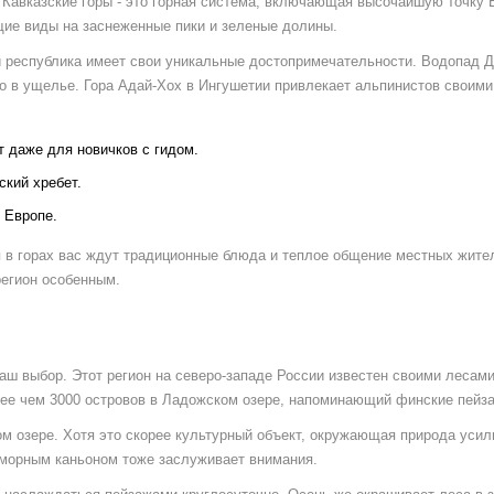
.
Кавказские горы
- это
горная система, включающая высочайшую точку 
щие виды на заснеженные пики и зеленые долины.
й республика имеет свои уникальные достопримечательности. Водопад 
о в ущелье. Гора Адай-Хох в Ингушетии привлекает альпинистов своими
 даже для новичков с гидом.
ский хребет.
 Европе.
я в горах вас ждут традиционные блюда и теплое общение местных жите
регион особенным.
ваш выбор. Этот регион на северо-западе России известен своими лесам
лее чем 3000 островов в Ладожском озере, напоминающий финские пейз
ом озере. Хотя это скорее культурный объект, окружающая природа усил
аморным каньоном тоже заслуживает внимания.