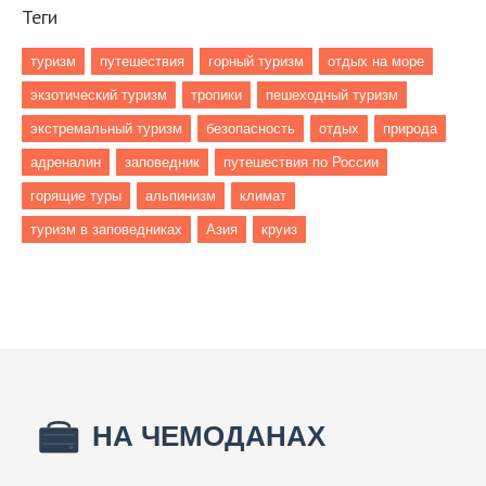
Теги
туризм
путешествия
горный туризм
отдых на море
экзотический туризм
тропики
пешеходный туризм
экстремальный туризм
безопасность
отдых
природа
адреналин
заповедник
путешествия по России
горящие туры
альпинизм
климат
туризм в заповедниках
Азия
круиз