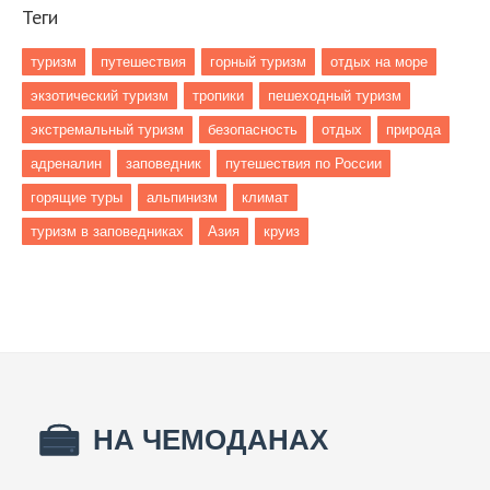
Теги
туризм
путешествия
горный туризм
отдых на море
экзотический туризм
тропики
пешеходный туризм
экстремальный туризм
безопасность
отдых
природа
адреналин
заповедник
путешествия по России
горящие туры
альпинизм
климат
туризм в заповедниках
Азия
круиз