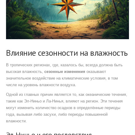
Влияние сезонности на влажность
В тропических регионах, где, казалось бы, всегда должна быть
высокая влажность,
сезонные изменения
оказывают
значительное воздействие на климатические условия, в том
числе на уровень влажности воздуха.
Одной из главных причин является то, как океанические течения,
такие как Эл-Ниньо и Ла-Нинья, влияют на регион. Эти течения
могут изменить количество осадков в определённые периоды
года, вызывая либо засухи, либо периоды повышенной
влажности.
Эл-Ниньо и его последствия