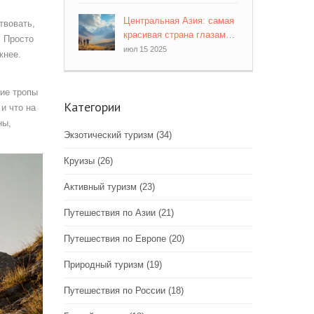
Центральная Азия: самая
твовать,
красивая страна глазами
. Просто
путешественника
июл 15 2025
жнее.
кие тропы
Категории
и что на
ны,
Экзотический туризм
(34)
Круизы
(26)
Активный туризм
(23)
Путешествия по Азии
(21)
Путешествия по Европе
(20)
Природный туризм
(19)
Путешествия по России
(18)