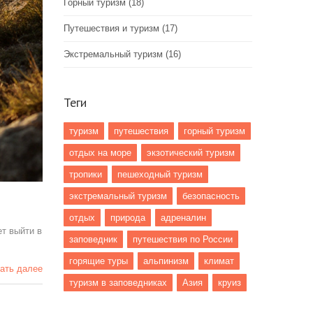
Горный туризм
(18)
Путешествия и туризм
(17)
Экстремальный туризм
(16)
Теги
туризм
путешествия
горный туризм
отдых на море
экзотический туризм
тропики
пешеходный туризм
экстремальный туризм
безопасность
отдых
природа
адреналин
ет выйти в
заповедник
путешествия по России
горящие туры
альпинизм
климат
ать далее
туризм в заповедниках
Азия
круиз