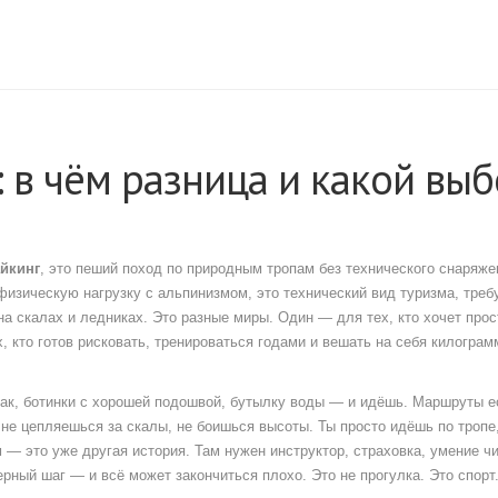
: в чём разница и какой вы
айкинг
,
это пеший поход по природным тропам без технического снаряже
физическую нагрузку
с
альпинизмом
,
это технический вид туризма, тре
на скалах и ледниках
. Это разные миры. Один — для тех, кто хочет прос
, кто готов рисковать, тренироваться годами и вешать на себя килогра
зак, ботинки с хорошей подошвой, бутылку воды — и идёшь. Маршруты е
, не цепляешься за скалы, не боишься высоты. Ты просто идёшь по тропе
— это уже другая история. Там нужен инструктор, страховка, умение ч
ерный шаг — и всё может закончиться плохо. Это не прогулка. Это спорт