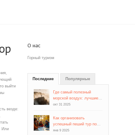
бор
О нас
Горный туризм
ния,
Последние
Популярные
бующий
то выйти
Где самый полезный
ммы
морской воздух: лучшие
места для здоровья и
окт 31 2025
сть везде:
восстановления
,
Как организовать
итать
успешный пеший тур по
. Или
методике хантинга
янв 9 2025