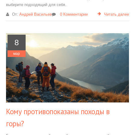
выберите подходящий для себя.
От:
Андрей Васильев
0 Комментарии
Читать далее
8
мар
Кому противопоказаны походы в
горы?