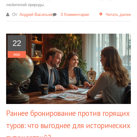
любителей природы.
От:
Андрей Васильев
0 Комментарии
Читать далее
22
мар
Раннее бронирование против горящих
туров: что выгоднее для исторических