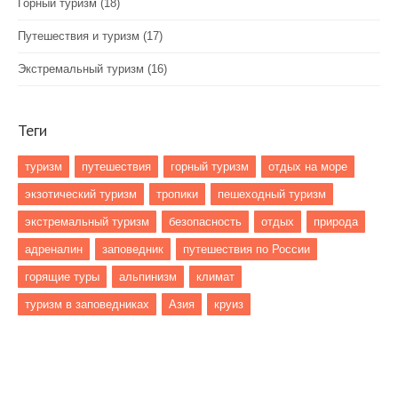
Горный туризм
(18)
Путешествия и туризм
(17)
Экстремальный туризм
(16)
Теги
туризм
путешествия
горный туризм
отдых на море
экзотический туризм
тропики
пешеходный туризм
экстремальный туризм
безопасность
отдых
природа
адреналин
заповедник
путешествия по России
горящие туры
альпинизм
климат
туризм в заповедниках
Азия
круиз