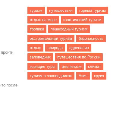
туризм
путешествия
горный туризм
отдых на море
экзотический туризм
тропики
пешеходный туризм
экстремальный туризм
безопасность
отдых
природа
адреналин
 пройти
заповедник
путешествия по России
горящие туры
альпинизм
климат
туризм в заповедниках
Азия
круиз
что после