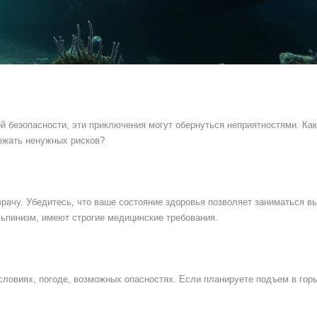
й безопасности, эти приключения могут обернуться неприятностями. Как
ежать ненужных рисков?
 врачу. Убедитесь, что ваше состояние здоровья позволяет заниматься 
ьпинизм, имеют строгие медицинские требования.
условиях, погоде, возможных опасностях. Если планируете подъем в гор