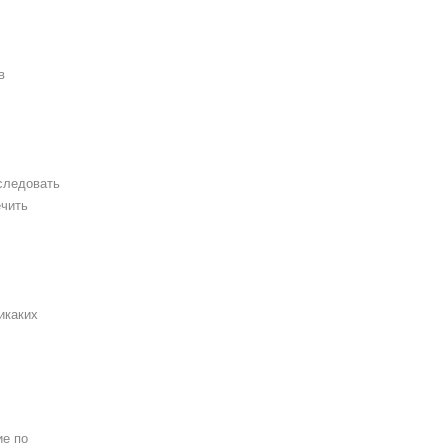
в
следовать
ечить
икаких
ие по