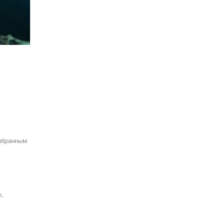
выбранным
ы,