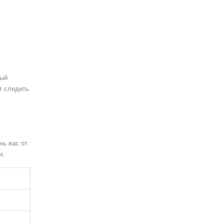
рый
т следить
чь вас от
х.