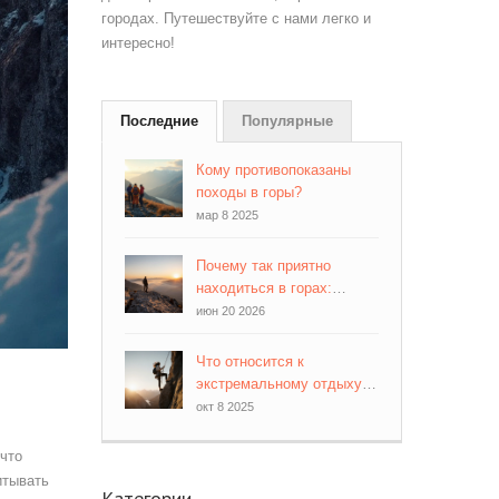
городах. Путешествуйте с нами легко и
интересно!
Последние
Популярные
Кому противопоказаны
походы в горы?
мар 8 2025
Почему так приятно
находиться в горах:
научные и
июн 20 2026
психологические причины
Что относится к
экстремальному отдыху?
Полный гид 2025
окт 8 2025
 что
итывать
Категории