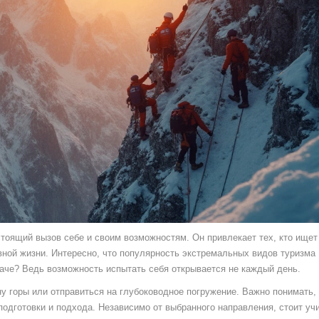
стоящий вызов себе и своим возможностям. Он привлекает тех, кто ищет
вной жизни. Интересно, что популярность экстремальных видов туризма
наче? Ведь возможность испытать себя открывается не каждый день.
у горы или отправиться на глубоководное погружение. Важно понимать,
подготовки и подхода. Независимо от выбранного направления, стоит уч