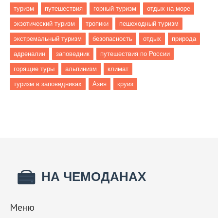
туризм
путешествия
горный туризм
отдых на море
экзотический туризм
тропики
пешеходный туризм
экстремальный туризм
безопасность
отдых
природа
адреналин
заповедник
путешествия по России
горящие туры
альпинизм
климат
туризм в заповедниках
Азия
круиз
Меню