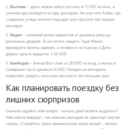
1.
Вьетнам
– здесь можно найти хостелы от 5 USD за ночь, а
уличная еда обойдётся в пару долларов. Не упустите Хойан, где
старинные улицы отлично подходят для прогулок без лишних
расходов.
2.
Индия
– огромный рынок вариантов от дешевых рикш до
роскошных дворцов. Если хотите увидеть Тадж Махал,
бронируйте билеты заранее, а ночёвки в гестхаусах в Дели
держат цены в пределах 7‑10 USD.
3.
Камбоджа
– Ангкор‑Ват стоит от 20 USD за вход, а жилье в
Сиемреапе часто дешевле 8 USD. Поездки на мотоцикле
позволяют увидеть сельскую местность без больших трат.
Как планировать поездку без
лишних сюрпризов
Сначала задайте себе вопрос: сколько дней можете выделить?
Чем короче маршрут, тем меньше расходов на транспорт внутри
страны. Старайтесь брать минимальный набор вещей – лёгкую