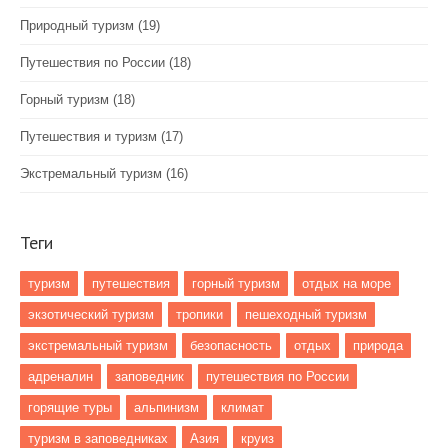
Природный туризм
(19)
Путешествия по России
(18)
Горный туризм
(18)
Путешествия и туризм
(17)
Экстремальный туризм
(16)
Теги
туризм
путешествия
горный туризм
отдых на море
экзотический туризм
тропики
пешеходный туризм
экстремальный туризм
безопасность
отдых
природа
адреналин
заповедник
путешествия по России
горящие туры
альпинизм
климат
туризм в заповедниках
Азия
круиз