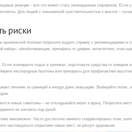
пищевые реакции – всё это может стать неожиданным сюрпризом. Если у
епелленты. Для людей с повышенной чувствительностью к высоте – лучш
ть риски
и хронической болезни попросите выдать справку с рекомендациями и с
й набор»: обезболивающие, препараты от диареи, антисептики, пластыр
. Если планируете отдых в тропиках, подготовьте средства от комаров и
 берите кислородные баллоны или препараты для профилактики высотн
ывает лечение за границей и иногда даже эвакуацию. Выбирайте полис, 
одов.
яются новые симптомы – не откладывайте визит к врачу. Попросите мес
ержите их контакты под рукой.
ствие невозможно. Часто достаточно немного скорректировать план, взя
ете наслаждаться открытием новых мест, не рискуя здоровьем.