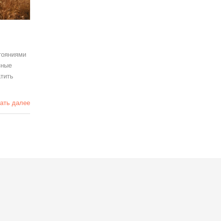
тояниями
зные
атить
ать далее