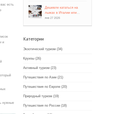
 вас есть
Дешевле кататься на
е
лыжах в Италии или
Франции? Сравнение цен
янв 27 2026
2026 года
писок
Категории
и и
Экзотический туризм
(34)
Круизы
(26)
ой
Активный туризм
(23)
который
Путешествия по Азии
(21)
Путешествия по Европе
(20)
тных
Природный туризм
(19)
ть нужные
Путешествия по России
(18)