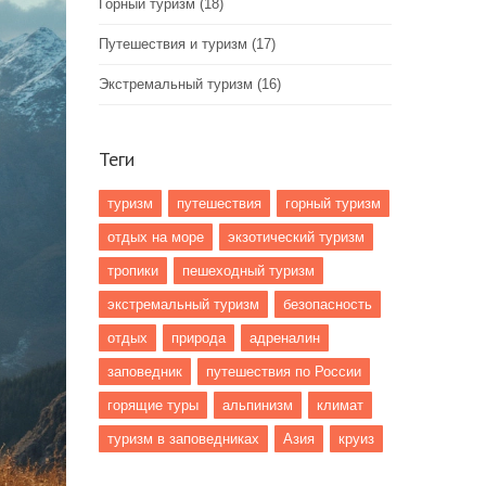
Горный туризм
(18)
Путешествия и туризм
(17)
Экстремальный туризм
(16)
Теги
туризм
путешествия
горный туризм
отдых на море
экзотический туризм
тропики
пешеходный туризм
экстремальный туризм
безопасность
отдых
природа
адреналин
заповедник
путешествия по России
горящие туры
альпинизм
климат
туризм в заповедниках
Азия
круиз