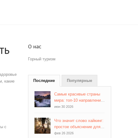
ть
О нас
Горный туризм
 здоровье
Последние
Популярные
м, какие
Самые красивые страны
мира: топ-10 направлений
для вдохновения
июн 30 2026
Что значит слово хайкинг:
ты с
простое объяснение для
начинающих
фев 26 2026