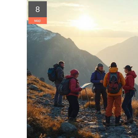
8
мар