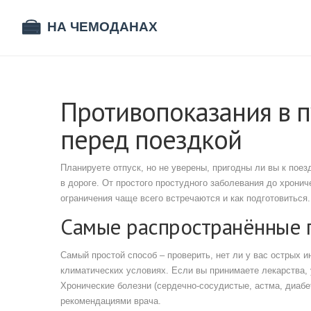
Противопоказания в п
перед поездкой
Планируете отпуск, но не уверены, пригодны ли вы к пое
в дороге. От простого простудного заболевания до хронич
ограничения чаще всего встречаются и как подготовиться.
Самые распространённые 
Самый простой способ – проверить, нет ли у вас острых и
климатических условиях. Если вы принимаете лекарства, 
Хронические болезни (сердечно‑сосудистые, астма, диабе
рекомендациями врача.