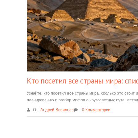
Кто посетил все страны мира: спи
Узнайте, кто посетил все страны мира, сколько это стоит
планированию и разбор мифов о кругосветных путешестви
От:
Андрей Васильев
0 Комментарии