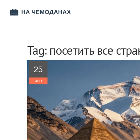
Tag: посетить все стр
25
июн