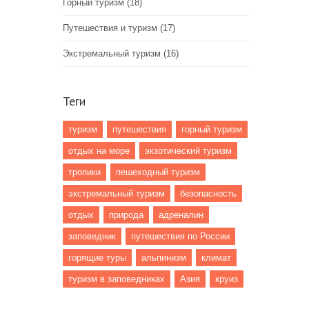
Горный туризм
(18)
Путешествия и туризм
(17)
Экстремальный туризм
(16)
Теги
туризм
путешествия
горный туризм
отдых на море
экзотический туризм
тропики
пешеходный туризм
экстремальный туризм
безопасность
отдых
природа
адреналин
заповедник
путешествия по России
горящие туры
альпинизм
климат
туризм в заповедниках
Азия
круиз