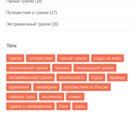
Горный туризм
(18)
Путешествия и туризм
(17)
Экстремальный туризм
(16)
Теги
туризм
путешествия
горный туризм
отдых на море
экзотический туризм
тропики
пешеходный туризм
экстремальный туризм
безопасность
отдых
природа
адреналин
заповедник
путешествия по России
горящие туры
альпинизм
климат
туризм в заповедниках
Азия
круиз