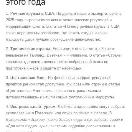
этого года
1.
Речные круизы в США
. По данным нашего эксперта, цены в
2025 году выросли из‑за новых экологических регуляций и
модернизации флота. В статье «Почему речные круизы в США
такие дорогие» мы разобрали, где искать скидки и какие
маршруты дают лучший соотношение цена‑качество.
2.
Тропические страны
. Если ищете вечное лето, обратите
внимание на Таиланд, Вьетнам и Филиппины. В статье «Страны
тропиков: где искать вечное лето» собраны лайфхаки по
подготовке к жаре и защите от насекомых.
3.
Центральная Азия
. На фоне новых инфраструктурных
проектов регион стал доступнее. Мы сравнили страны в статье
«Центральная Азия: самая красивая страна глазами
путешественника» и нашли самые фотогеничные маршруты.
4.
Экстремальный туризм
. Любители адреналина могут выбрать
скалолазание в Патагонии или спуск по рекам в Непале. В
материалах «Экстрим: какие бывают виды и как выбрать свой» и
«Для чего людям нужен экстрим» подробно рассказываем о