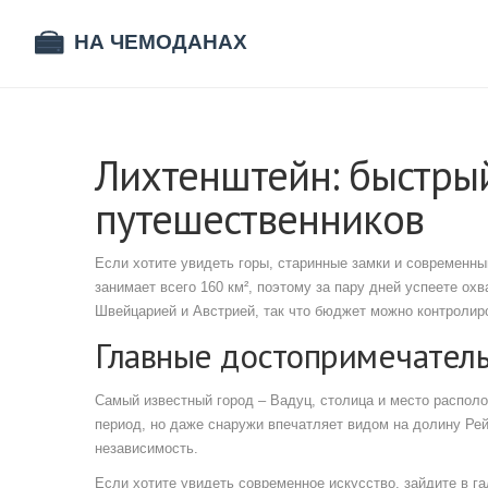
Лихтенштейн: быстрый
путешественников
Если хотите увидеть горы, старинные замки и современн
занимает всего 160 км², поэтому за пару дней успеете ох
Швейцарией и Австрией, так что бюджет можно контролир
Главные достопримечател
Самый известный город – Вадуц, столица и место располо
период, но даже снаружи впечатляет видом на долину Рей
независимость.
Если хотите увидеть современное искусство, зайдите в га