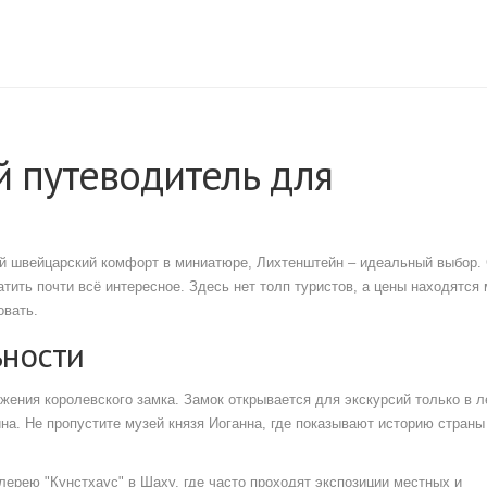
 путеводитель для
ый швейцарский комфорт в миниатюре, Лихтенштейн – идеальный выбор.
ватить почти всё интересное. Здесь нет толп туристов, а цены находятся
овать.
ьности
жения королевского замка. Замок открывается для экскурсий только в л
на. Не пропустите музей князя Иоганна, где показывают историю страны
лерею "Кунстхаус" в Шаху, где часто проходят экспозиции местных и