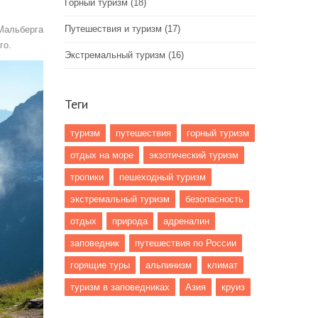
Горный туризм
(18)
Путешествия и туризм
(17)
 Мальберга
го.
Экстремальный туризм
(16)
Теги
туризм
путешествия
горный туризм
отдых на море
экзотический туризм
тропики
пешеходный туризм
экстремальный туризм
безопасность
отдых
природа
адреналин
заповедник
путешествия по России
горящие туры
альпинизм
климат
туризм в заповедниках
Азия
круиз