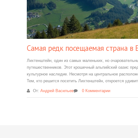
Самая редк посещаемая страна в 
Лихтенштейн, один из самых маленьких, но очаровательны
путешественников. Этот крошечный альпийский оазис пре
культурное наследие. Несмотря на центральное расположе
Тем, кто решится посетить Лихтенштейн, откроется удиви
От:
Андрей Васильев
0 Комментарии