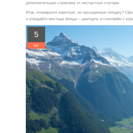
дополнительную страховку от несчастных случаев.
Итак, планируете короткую, но насыщенную поездку? Сфо
и отведайте местные блюда – шнитцель и глинтвейн с кори
5
окт