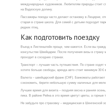
международных художников. Любителям природы стоит съ
на Вадезскую долину.
Пассажиры поезда часто делают остановку в Люцерне, от
старая в стране школа. Для семей с детьми подходит пар
редких птиц.
Как подготовить поездку
Въезд в Лихтенштейн проще, чем кажется. Если вы гражд
консульстве Швейцарии. После получения визы в страну 
проходит в соседних странах.
Транспорт – лучшая часть путешествия. По стране ходят 
хотите больше свободы, аренда авто стоит минимум 30 € в
Валюта – швейцарский франк (CHF). Банкоматы работают п
сэкономить, берите небольшую сумму наличных для мелки
Лучшее время для визита – поздняя весна и ранняя осень,
пика. В районе Рейна в это время цветут цветы, а горные
Не забудьте про страховку – медицинская в Шенгенской з