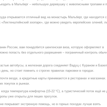
ездить в Мальберг – небольшую деревушку с живописными тропами и 
куда открывается отличный вид на монастырь Мальберг, где находится 
к «Лихтенштейнский зоопарк», где можно увидеть европейских оленей, л
анин России, вам понадобится шенгенская виза, которую оформляют в
можно попасть без отдельного разрешения – пограничный контроль обыч
частые автобусы, а железная дорога соединяет Вадуц с Кураном и Базе
 день, но стоит помнить о строгих правилах парковки в городах.
очти везде, а кредитные карты принимаются в ресторанах и магазинах.
х покупок в рынках.
 когда температура комфортна (15‑22 °C), а туристический поток ещё не 
 тропы уже открыты для пеших прогулок.
оне покрывает экстренную помощь, но в горных походах лучше взять