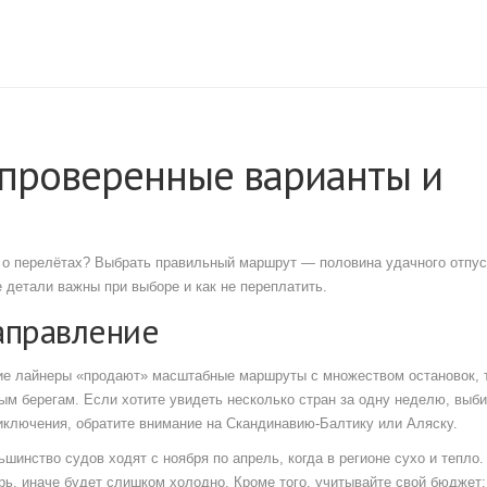
: проверенные варианты и
е о перелётах? Выбрать правильный маршрут — половина удачного отпус
е детали важны при выборе и как не переплатить.
аправление
кие лайнеры «продают» масштабные маршруты с множеством остановок, т
м берегам. Если хотите увидеть несколько стран за одну неделю, выб
ключения, обратите внимание на Скандинавию‑Балтику или Аляску.
инство судов ходят с ноября по апрель, когда в регионе сухо и тепло.
ь, иначе будет слишком холодно. Кроме того, учитывайте свой бюджет: