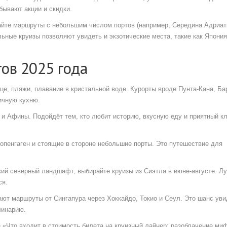
бывают акции и скидки.
райте маршруты с небольшим числом портов (например, Середина Адриат
льные круизы позволяют увидеть и экзотические места, такие как Япония
ов 2025 года
це, пляжи, плавание в кристальной воде. Курорты вроде Пунта‑Кана, Ба
ичную кухню.
 и Афины. Подойдёт тем, кто любит историю, вкусную еду и приятный к
Копенгаген и стоящие в стороне небольшие порты. Это путешествие для
кий северный ландшафт, выбирайте круизы из Сиэтла в июне‑августе. Л
ся.
ают маршруты от Сингапура через Хоккайдо, Токио и Сеул. Это шанс уви
линарию.
е «Что входит в стоимость билета на круизный лайнер: разоблачение ми