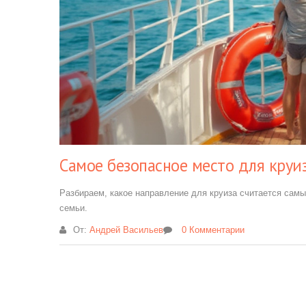
Самое безопасное место для круиз
Разбираем, какое направление для круиза считается самы
семьи.
От:
Андрей Васильев
0 Комментарии