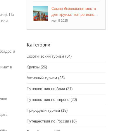
баланс цены, погоды и
туристов
Самое безопасное место
ики). На
для круиза: топ регионов с
низким риском
 или
июл 8 2025
Категории
рбадос и
Экзотический туризм
(34)
лимат в
Круизы
(26)
Активный туризм
(23)
Путешествия по Азии
(21)
учше
Путешествия по Европе
(20)
Природный туризм
(19)
деть
Путешествия по России
(18)
фов»