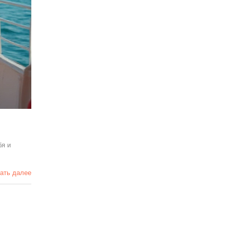
бя и
ать далее