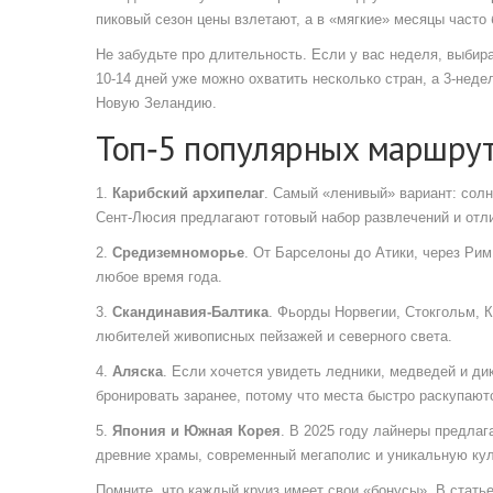
пиковый сезон цены взлетают, а в «мягкие» месяцы часто 
Не забудьте про длительность. Если у вас неделя, выби
10‑14 дней уже можно охватить несколько стран, а 3‑неде
Новую Зеландию.
Топ‑5 популярных маршрут
1.
Карибский архипелаг
. Самый «ленивый» вариант: солн
Сент‑Люсия предлагают готовый набор развлечений и отл
2.
Средиземноморье
. От Барселоны до Атики, через Рим
любое время года.
3.
Скандинавия‑Балтика
. Фьорды Норвегии, Стокгольм, 
любителей живописных пейзажей и северного света.
4.
Аляска
. Если хочется увидеть ледники, медведей и ди
бронировать заранее, потому что места быстро раскупают
5.
Япония и Южная Корея
. В 2025 году лайнеры предлаг
древние храмы, современный мегаполис и уникальную ку
Помните, что каждый круиз имеет свои «бонусы». В стать