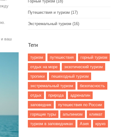
Горный туризм
(18)
дежду
Путешествия и туризм
(17)
лю.
Экстремальный туризм
(16)
 и ваш
Теги
туризм
путешествия
горный туризм
отдых на море
экзотический туризм
тропики
пешеходный туризм
экстремальный туризм
безопасность
отдых
природа
адреналин
заповедник
путешествия по России
горящие туры
альпинизм
климат
туризм в заповедниках
Азия
круиз