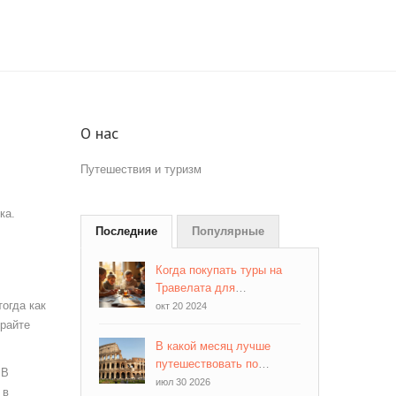
О нас
Путешествия и туризм
ка.
Последние
Популярные
Когда покупать туры на
Травелата для
огда как
путешествий по России
окт 20 2024
ирайте
В какой месяц лучше
путешествовать по
 В
Европе: идеальный
июл 30 2026
 в