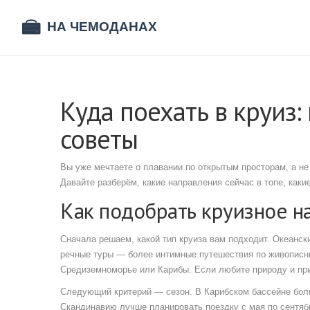
Куда поехать в круиз
советы
Вы уже мечтаете о плавании по открытым просторам, а н
Давайте разберём, какие направления сейчас в топе, каки
Как подобрать круизное н
Сначала решаем, какой тип круиза вам подходит. Океанс
речные туры — более интимные путешествия по живописны
Средиземноморье или Карибы. Если любите природу и при
Следующий критерий — сезон. В Карибском бассейне больш
Скандинавию лучше планировать поездку с мая по сентябр