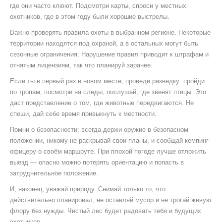
где они часто клюют. Подсмотри карты, спроси у местных
охотников, где в этом году были хорошие выстрелы.
Важно проверять правила охоты в выбранном регионе. Некоторые
территории находятся под охраной, а в остальных могут быть
сезонные ограничения. Нарушение правил приводит к штрафам и
отнятым лицензиям, так что планируй заранее.
Если ты в первый раз в новом месте, проведи разведку: пройди
по тропам, посмотри на следы, послушай, где звенят птицы. Это
даст представление о том, где животные передвигаются. Не
спеши, дай себе время привыкнуть к местности.
Помни о безопасности: всегда держи оружие в безопасном
положении, никому не раскрывай свои планы, и сообщай кемпинг-
офицеру о своём маршруте. При плохой погоде лучше отложить
выезд — опасно можно потерять ориентацию и попасть в
затруднительное положение.
И, наконец, уважай природу. Снимай только то, что
действительно планировал, не оставляй мусор и не трогай живую
флору без нужды. Чистый лес будет радовать тебя и будущих
охотников.