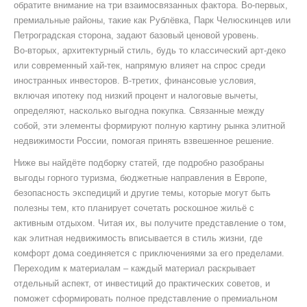
обратите внимание на три взаимосвязанных фактора. Во‑первых,
премиальные районы
, такие как Рублёвка, Парк Челюскинцев или
Петроградская сторона, задают базовый ценовой уровень.
Во‑вторых,
архитектурный стиль
, будь то классический арт‑деко
или современный хай‑тек, напрямую влияет на спрос среди
иностранных инвесторов. В‑третих,
финансовые условия
,
включая ипотеку под низкий процент и налоговые вычеты,
определяют, насколько выгодна покупка. Связанные между
собой, эти элементы формируют полную картину рынка элитной
недвижимости России, помогая принять взвешенное решение.
Ниже вы найдёте подборку статей, где подробно разобраны
выгоды горного туризма, бюджетные направления в Европе,
безопасность экспедиций и другие темы, которые могут быть
полезны тем, кто планирует сочетать роскошное жильё с
активным отдыхом. Читая их, вы получите представление о том,
как элитная недвижимость вписывается в стиль жизни, где
комфорт дома соединяется с приключениями за его пределами.
Переходим к материалам – каждый материал раскрывает
отдельный аспект, от инвестиций до практических советов, и
поможет сформировать полное представление о премиальном