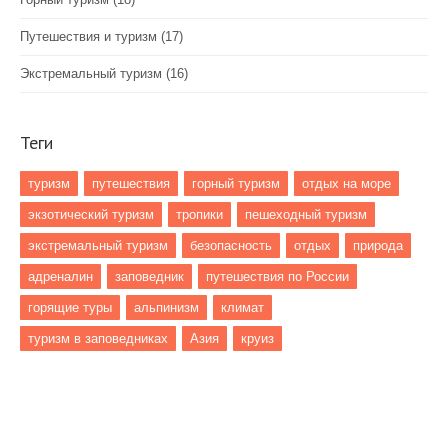
Путешествия и туризм
(17)
Экстремальный туризм
(16)
Теги
туризм
путешествия
горный туризм
отдых на море
экзотический туризм
тропики
пешеходный туризм
экстремальный туризм
безопасность
отдых
природа
адреналин
заповедник
путешествия по России
горящие туры
альпинизм
климат
туризм в заповедниках
Азия
круиз