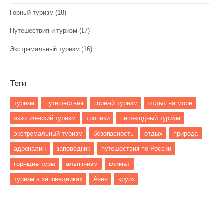
Горный туризм
(18)
Путешествия и туризм
(17)
Экстремальный туризм
(16)
Теги
туризм
путешествия
горный туризм
отдых на море
экзотический туризм
тропики
пешеходный туризм
экстремальный туризм
безопасность
отдых
природа
адреналин
заповедник
путешествия по России
горящие туры
альпинизм
климат
туризм в заповедниках
Азия
круиз