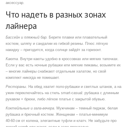
аксессуар.
Что надеть в разных зонах
лайнера
Бассейн и пляжный бар.
Берите плавки или плавательный
костюм, шляпу и сандалии из гибкой резины. Плюс лёгкую
накидку – пригодится, когда солнце зайдёт за горизонт.
Каюта.
Внутри каюты удобно в кроссовках или мягких тапочках.
Если у вас есть ночные рубашки или мягкие пижамы, возьмите их
– многие лайнеры снабжают отдельным халатом, но свой
комплект никогда не помешает.
Рестораны.
На обед хватит поло‑рубашки и светлых штанов, а на
ужин переключайтесь на стиль smart‑casual: рубашка с длинным
рукавом + брюки, либо лёгкое платье с закрытой обувью.
Коктейльные и гала‑вечера.
Мужчинам – темный пиджак, белая
рубашка и брючный костюм. Женщинам – платье‑минимум
40‑60 см от колена, элегантные туфли и клатч. Не забудьте про
легкий шарф или жакет, если в зале прохладно.