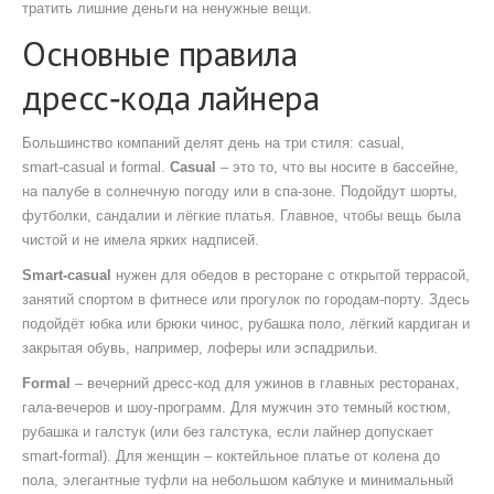
тратить лишние деньги на ненужные вещи.
Основные правила
дресс‑кода лайнера
Большинство компаний делят день на три стиля: casual,
smart‑casual и formal.
Casual
– это то, что вы носите в бассейне,
на палубе в солнечную погоду или в спа‑зоне. Подойдут шорты,
футболки, сандалии и лёгкие платья. Главное, чтобы вещь была
чистой и не имела ярких надписей.
Smart‑casual
нужен для обедов в ресторане с открытой террасой,
занятий спортом в фитнесе или прогулок по городам‑порту. Здесь
подойдёт юбка или брюки чинос, рубашка поло, лёгкий кардиган и
закрытая обувь, например, лоферы или эспадрильи.
Formal
– вечерний дресс‑код для ужинов в главных ресторанах,
гала‑вечеров и шоу‑программ. Для мужчин это темный костюм,
рубашка и галстук (или без галстука, если лайнер допускает
smart‑formal). Для женщин – коктейльное платье от колена до
пола, элегантные туфли на небольшом каблуке и минимальный