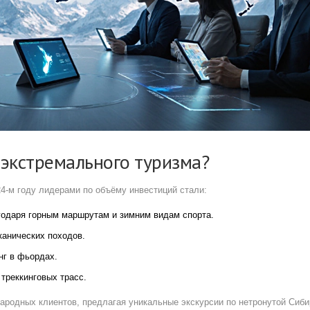
 экстремального туризма?
24‑м году лидерами по объёму инвестиций стали:
агодаря горным маршрутам и зимним видам спорта.
канических походов.
нг в фьордах.
 треккинговых трасс.
ародных клиентов, предлагая уникальные экскурсии по нетронутой Сиби