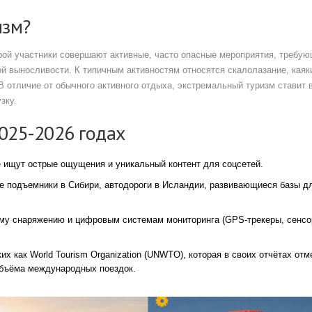
изм?
орой участники совершают активные, часто опасные мероприятия, требу
й выносливости. К типичным активностям относятся скалолазание, каяки
 отличие от обычного активного отдыха, экстремальный туризм ставит 
зку.
025‑2026 годах
е ищут острые ощущения и уникальный контент для соцсетей.
е подъемники в Сибири, автодороги в Исландии, развивающиеся базы д
му снаряжению и цифровым системам мониторинга (GPS‑трекеры, сенс
ких как
World Tourism Organization (UNWTO)
, которая в своих отчётах отм
объёма международных поездок.