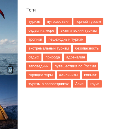
Теги
туризм
путешествия
горный туризм
отдых на море
экзотический туризм
тропики
пешеходный туризм
экстремальный туризм
безопасность
отдых
природа
адреналин
заповедник
путешествия по России
горящие туры
альпинизм
климат
туризм в заповедниках
Азия
круиз