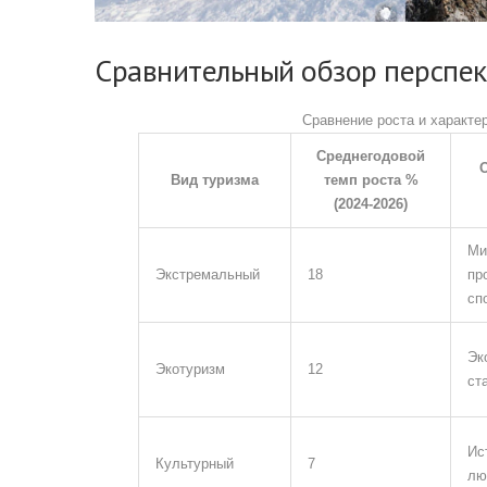
Сравнительный обзор перспек
Сравнение роста и характе
Среднегодовой
Вид туризма
темп роста %
(2024‑2026)
Ми
Экстремальный
18
пр
сп
Эк
Экотуризм
12
ст
Ис
Культурный
7
лю