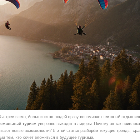
и быстрее всего, большинство людей сразу вспоминает пляжный отдых ил
ремальный туризм
уверенно выходит в лидеры. Почему он так привлек
ывают новые возможности? В этой статье разберём текущие тренды, сра
ии тем, кто хочет вложиться в будущее туризма.