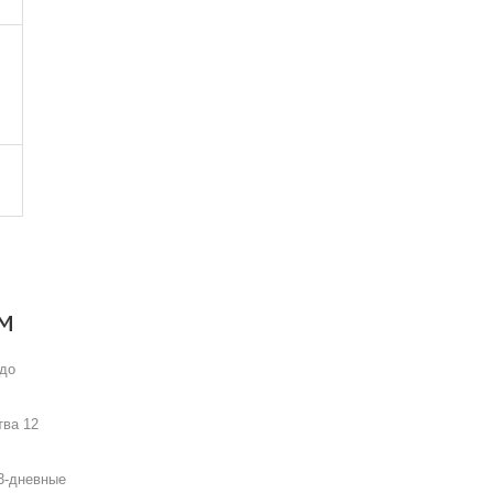
м
 до
тва 12
 3‑дневные