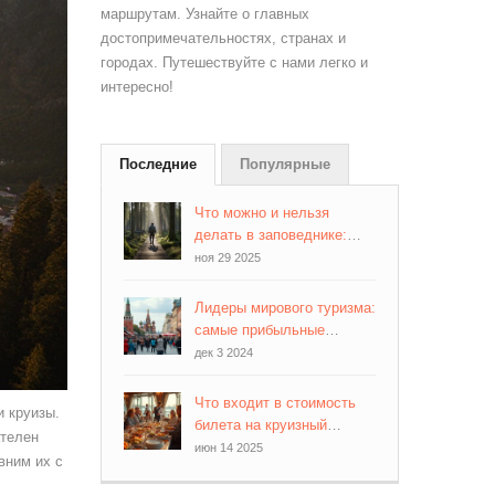
маршрутам. Узнайте о главных
достопримечательностях, странах и
городах. Путешествуйте с нами легко и
интересно!
Последние
Популярные
Что можно и нельзя
делать в заповеднике:
полный гид для туристов
ноя 29 2025
Лидеры мирового туризма:
самые прибыльные
страны
дек 3 2024
Что входит в стоимость
и круизы.
билета на круизный
ателен
лайнер: разоблачение
июн 14 2025
вним их с
мифов