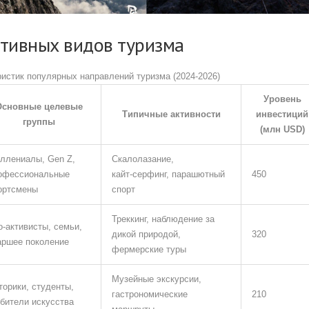
тивных видов туризма
ристик популярных направлений туризма (2024‑2026)
Уровень
Основные целевые
Типичные активности
инвестиций
группы
(млн USD)
ллениалы, Gen Z,
Скалолазание,
офессиональные
кайт‑серфинг, парашютный
450
ортсмены
спорт
Треккинг, наблюдение за
о‑активисты, семьи,
дикой природой,
320
аршее поколение
фермерские туры
Музейные экскурсии,
торики, студенты,
гастрономические
210
бители искусства