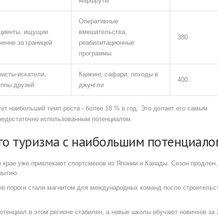
маршруты
Оперативные
циенты, ищущие
вмешательства,
380
чение за границей
реабилитационные
программы
ристы‑искатели,
Каякинг, сафари, походы в
400
уппы друзей
джунгли
ет наибольший темп роста - более 18 % в год. Это делает его самым
 недостаточно использованным потенциалом.
го туризма с наибольшим потенциало
 крае уже привлекают спортсменов из Японии и Канады. Сезон продлён
рытию.
 её пороги стали магнитом для международных команд после строительс
потенциал в этом регионе стабилен, а новые школы обучают новичков за