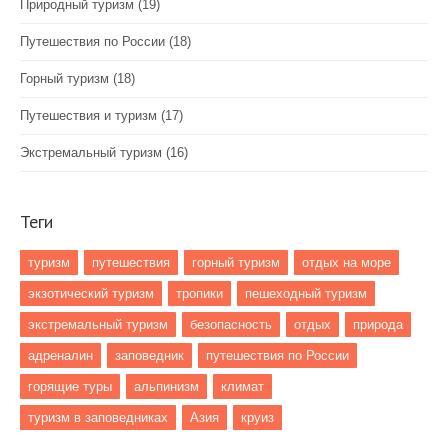
Природный туризм
(19)
Путешествия по России
(18)
Горный туризм
(18)
Путешествия и туризм
(17)
Экстремальный туризм
(16)
Теги
туризм
путешествия
горный туризм
отдых на море
экзотический туризм
тропики
пешеходный туризм
экстремальный туризм
безопасность
отдых
природа
адреналин
заповедник
путешествия по России
горящие туры
альпинизм
климат
туризм в заповедниках
Азия
круиз