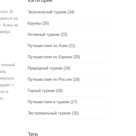
ртно. В
Экзотический туризм
(34)
ержится на
Круизы
(26)
е. Кожа не
амбук.
Активный туризм
(23)
Путешествия по Азии
(21)
Путешествия по Европе
(20)
о полный
Природный туризм
(19)
ана,
рмально.
Путешествия по России
(18)
падают с
Горный туризм
(18)
пло и
и -
Путешествия и туризм
(17)
Экстремальный туризм
(16)
Теги