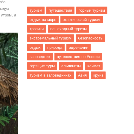
ебо
оздух
туризм
путешествия
горный туризм
 утром, а
отдых на море
экзотический туризм
тропики
пешеходный туризм
экстремальный туризм
безопасность
отдых
природа
адреналин
заповедник
путешествия по России
горящие туры
альпинизм
климат
туризм в заповедниках
Азия
круиз