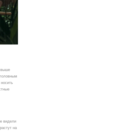
ь выше
 головным
 носить
стные
не видели
растут на