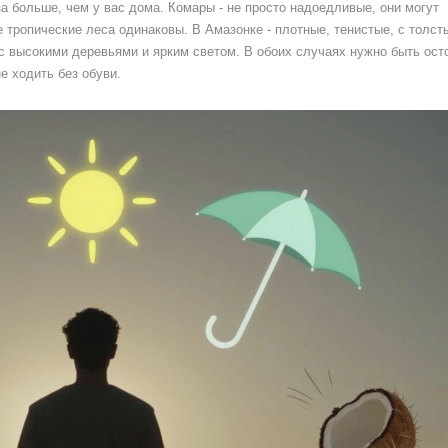
за больше, чем у вас дома. Комары - не просто надоедливые, они могут
е тропические леса одинаковы. В Амазонке - плотные, тенистые, с толс
 с высокими деревьями и ярким светом. В обоих случаях нужно быть ос
не ходить без обуви.