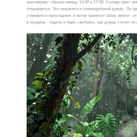
максимума - обычно между 14:00 и 17:00. Солнце греет зем
открывается. Это называется конвекционный дождь. Он ид
становится прохладнее, и ветер приносит запах земли - 
в полдень - сидеть в баре, смотреть, как дождь стучит по 