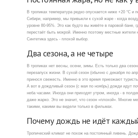
В тропиках температура редко опускается ниже +20 °C и п
Сибири, например, мы привыкли к сухой жаре - когда возду
уровне 80-95%. Это как будто вы живёте в паровой бане, г
перестаёт быть мокрой. Именно поэтому местные жители н
Синтетика здесь - плохой выбор.
Два сезона, а не четыре
В тропиках нет весны, осени, зимы. Есть только два сезо
перезапуск жизни. В сухой сезон (обычно с декабря по апр
принося свежесть. Именно в это время приезжают туристы
А вот в дождливый сезон (с мая по ноябрь) дожди идут п
неба часами. Иногда они приходят утром, иногда - в полд
даже жарко. Это не значит, что сезон «плохой». Многие 
такими, какими вы видели только в фильмах.
Почему дождь не идёт кажды
Тропический климат не похож на постоянный ливень. Дожди