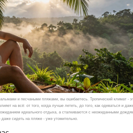
 пальмами и песчаными пляжами, вы ошибаетесь. Тропический климат - э
ияет на всё: от того, когда лучше лететь, до того, как одеваться и даж
 с ожиданием идеального отдыха, а сталкиваются с неожиданными дождя
 даже сидеть на пляже - уже утомительно.
вас