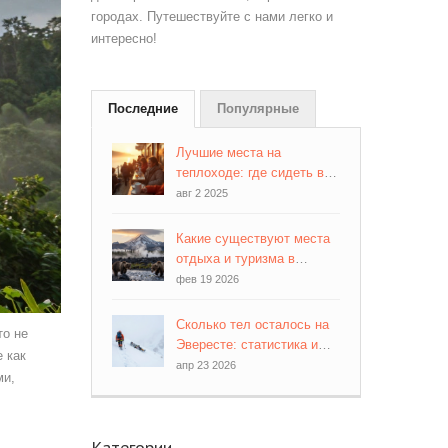
городах. Путешествуйте с нами легко и
интересно!
Последние
Популярные
Лучшие места на
теплоходе: где сидеть во
время речного круиза
авг 2 2025
Какие существуют места
отдыха и туризма в
России?
фев 19 2026
Сколько тел осталось на
то не
Эвересте: статистика и
е как
правда о «кладбище» в
апр 23 2026
ми,
облаках
Категории