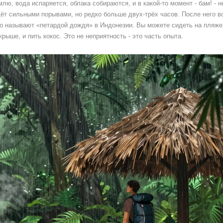
лю, вода испаряется, облака собираются, и в какой-то момент - бам! - н
ёт сильными порывами, но редко больше двух-трёх часов. После него в
это называют «петардой дождя» в Индонезии. Вы можете сидеть на пляже
крыше, и пить кокос. Это не неприятность - это часть опыта.