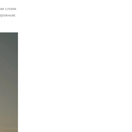
тым слоем
торожным: