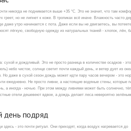
очти никогда не поднимается выше +35 °C. Это не значит, что там комфо
х греет, но не липнет к коже. В тропиках всё иначе. Влажность часто д
де даже утро начинается с пота. Даже если вы не двигаетесь, вы потеет
осят лёгкую, свободную одежду из натуральных тканей - хлопок, лён, б
на: сухой и дождливый. Это не просто разница в количестве осадков - эт
ель) небо чистое, солнце светит почти каждый день, и ветер дует из оке
. Но даже в сухой сезон дождь может идти пару часов вечером - это но
очти ежедневно. Не просто ливни, а настоящие водяные стены, которые 
ень, а иногда - ночью. При этом между ливнями может быть солнечно, тё
местные отели дешевеют вдвое, а дождь делает леса невероятно зелёным
й день подряд
 здесь - это почти ритуал. Они приходят, когда воздух нагревается до