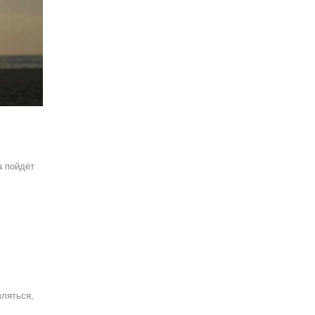
а пойдёт
вляться,