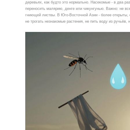
деревьях, как будто это нормально. Насекомые - в два ра
переносить малярию, денге или чикунгунью. Важно: не вс
гниющей листвы. В Юго-Восточной Азии - более открыты,
не трогать незнакомые растения, не пить воду из ручьёв, 