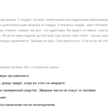
е организма. У людей с астмой, гипертонией или сердечными заболевани
о дополнительная нагрузка на сердце. У пожилых людей - риск тепловог
у климату, первые три дня - это адаптация. Вы будете уставать, чувст
. Но если через неделю вы всё ещё чувствуете себя плохо - лучше уеха
сегда справляется. Тропики не ждут. Они просто есть. И если вы не гот
ожаные ботинки. Вот что реально нужно:
имум три комплекта.
дождь придёт, когда вы этого не ожидаете.
но проверенный средство. Эфирные масла не спасут от малярии.
жжёт.
восстановления после потоотделения.