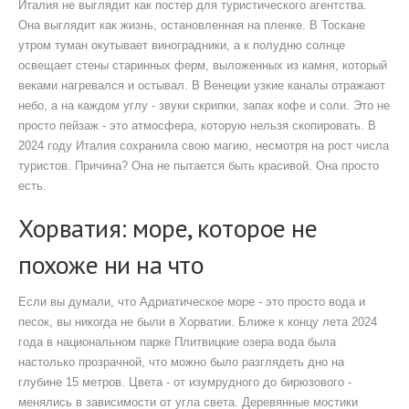
Италия не выглядит как постер для туристического агентства.
Она выглядит как жизнь, остановленная на пленке. В Тоскане
утром туман окутывает виноградники, а к полудню солнце
освещает стены старинных ферм, выложенных из камня, который
веками нагревался и остывал. В Венеции узкие каналы отражают
небо, а на каждом углу - звуки скрипки, запах кофе и соли. Это не
просто пейзаж - это атмосфера, которую нельзя скопировать. В
2024 году Италия сохранила свою магию, несмотря на рост числа
туристов. Причина? Она не пытается быть красивой. Она просто
есть.
Хорватия: море, которое не
похоже ни на что
Если вы думали, что Адриатическое море - это просто вода и
песок, вы никогда не были в Хорватии. Ближе к концу лета 2024
года в национальном парке Плитвицкие озера вода была
настолько прозрачной, что можно было разглядеть дно на
глубине 15 метров. Цвета - от изумрудного до бирюзового -
менялись в зависимости от угла света. Деревянные мостики