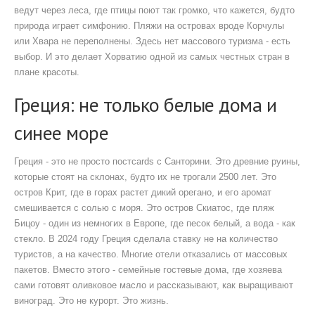
ведут через леса, где птицы поют так громко, что кажется, будто
природа играет симфонию. Пляжи на островах вроде Корчулы
или Хвара не переполнены. Здесь нет массового туризма - есть
выбор. И это делает Хорватию одной из самых честных стран в
плане красоты.
Греция: не только белые дома и
синее море
Греция - это не просто постcards с Санторини. Это древние руины,
которые стоят на склонах, будто их не трогали 2500 лет. Это
остров Крит, где в горах растет дикий орегано, и его аромат
смешивается с солью с моря. Это остров Скиатос, где пляж
Бицоу - один из немногих в Европе, где песок белый, а вода - как
стекло. В 2024 году Греция сделала ставку не на количество
туристов, а на качество. Многие отели отказались от массовых
пакетов. Вместо этого - семейные гостевые дома, где хозяева
сами готовят оливковое масло и рассказывают, как выращивают
виноград. Это не курорт. Это жизнь.