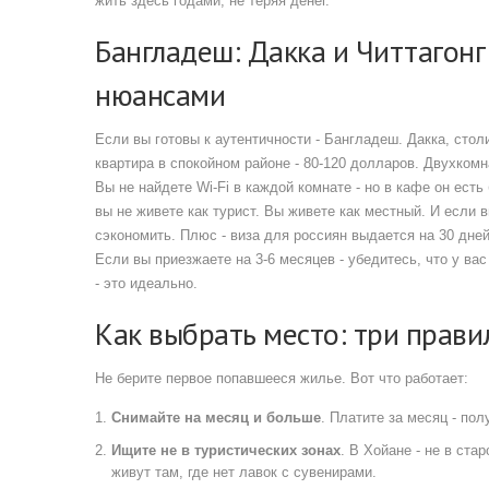
жить здесь годами, не теряя денег.
Бангладеш: Дакка и Читтагонг 
нюансами
Если вы готовы к аутентичности - Бангладеш. Дакка, стол
квартира в спокойном районе - 80-120 долларов. Двухкомн
Вы не найдете Wi-Fi в каждой комнате - но в кафе он ест
вы не живете как турист. Вы живете как местный. И если 
сэкономить. Плюс - виза для россиян выдается на 30 дней
Если вы приезжаете на 3-6 месяцев - убедитесь, что у вас
- это идеально.
Как выбрать место: три прав
Не берите первое попавшееся жилье. Вот что работает:
Снимайте на месяц и больше
. Платите за месяц - пол
Ищите не в туристических зонах
. В Хойане - не в ста
живут там, где нет лавок с сувенирами.