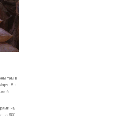
ены там в
 Maps. Вы
телей
орами на
е за 800.