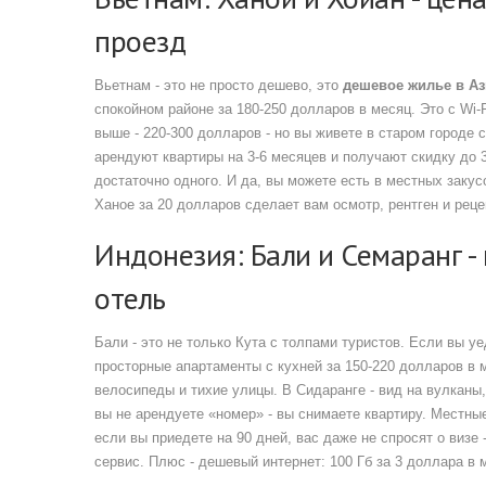
проезд
Вьетнам - это не просто дешево, это
дешевое жилье в А
спокойном районе за 180-250 долларов в месяц. Это с Wi-
выше - 220-300 долларов - но вы живете в старом городе
арендуют квартиры на 3-6 месяцев и получают скидку до 3
достаточно одного. И да, вы можете есть в местных заку
Ханое за 20 долларов сделает вам осмотр, рентген и рецеп
Индонезия: Бали и Семаранг - 
отель
Бали - это не только Кута с толпами туристов. Если вы уе
просторные апартаменты с кухней за 150-220 долларов в м
велосипеды и тихие улицы. В Сидаранге - вид на вулканы,
вы не арендуете «номер» - вы снимаете квартиру. Местны
если вы приедете на 90 дней, вас даже не спросят о визе 
сервис. Плюс - дешевый интернет: 100 Гб за 3 доллара в м