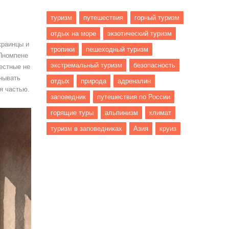
туризм
путешествия
горный туризм
отдых на море
экзотический туризм
краинцы и
тропики
пешеходный туризм
 Пномпене
экстремальный туризм
безопасность
Местные не
анывать
отдых
природа
адреналин
бя частью.
заповедник
путешествия по России
горящие туры
альпинизм
климат
туризм в заповедниках
Азия
круиз