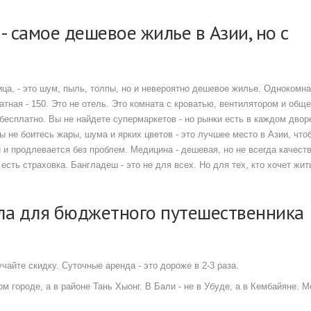
- самое дешевое жилье в Азии, но с
ица, - это шум, пыль, толпы, но и невероятно дешевое жилье. Однокомн
атная - 150. Это не отель. Это комната с кроватью, вентилятором и обще
ь бесплатно. Вы не найдете супермаркетов - но рынки есть в каждом двор
вы не боитесь жары, шума и ярких цветов - это лучшее место в Азии, что
 и продлевается без проблем. Медицина - дешевая, но не всегда качест
 есть страховка. Бангладеш - это не для всех. Но для тех, кто хочет жи
ила для бюджетного путешественника
учайте скидку. Суточные аренда - это дороже в 2-3 раза.
ром городе, а в районе Тань Хыонг. В Бали - не в Убуде, а в Кембайяне. 