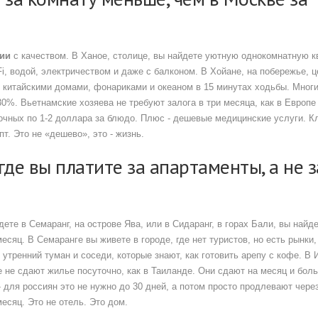
зии
с качеством. В Ханое, столице, вы найдете уютную однокомнатную к
Fi, водой, электричеством и даже с балконом. В Хойане, на побережье, 
 с китайскими домами, фонариками и океаном в 15 минутах ходьбы. Мног
0%. Вьетнамские хозяева не требуют залога в три месяца, как в Европе 
сочных по 1-2 доллара за блюдо. Плюс - дешевые медицинские услуги. К
т. Это не «дешево», это - жизнь.
где вы платите за апартаменты, а не з
дете в Семаранг, на острове Ява, или в Сидаранг, в горах Бали, вы найд
есяц. В Семаранге вы живете в городе, где нет туристов, но есть рынки,
 утренний туман и соседи, которые знают, как готовить арепу с кофе. В
е не сдают жилье посуточно, как в Таиланде. Они сдают на месяц и бол
- для россиян это не нужно до 30 дней, а потом просто продлевают чере
есяц. Это не отель. Это дом.