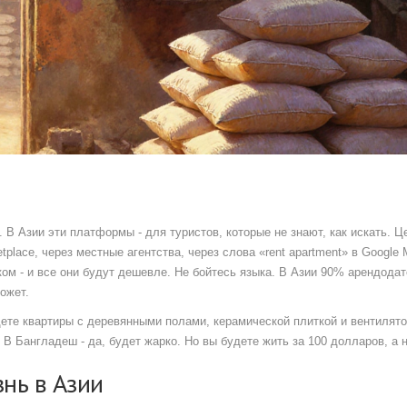
. В Азии эти платформы - для туристов, которые не знают, как искать. Ц
tplace, через местные агентства, через слова «rent apartment» в Google
ом - и все они будут дешевле. Не бойтесь языка. В Азии 90% арендода
может.
йдете квартиры с деревянными полами, керамической плиткой и вентилят
. В Бангладеш - да, будет жарко. Но вы будете жить за 100 долларов, а н
нь в Азии