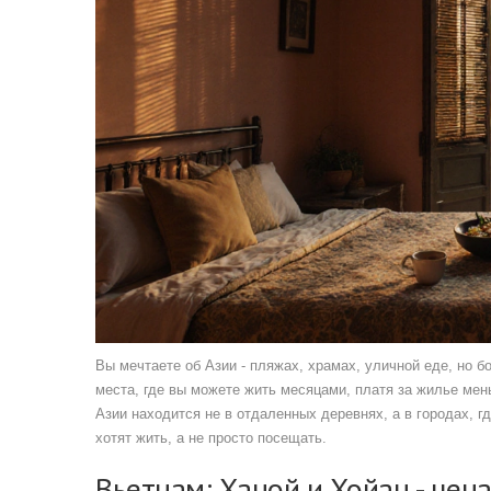
Вы мечтаете об Азии - пляжах, храмах, уличной еде, но б
места, где вы можете жить месяцами, платя за жилье мен
Азии находится не в отдаленных деревнях, а в городах, 
хотят жить, а не просто посещать.
Вьетнам: Ханой и Хойан - цена