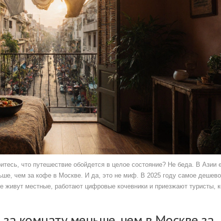
оитесь, что путешествие обойдется в целое состояние? Не беда. В Азии 
ьше, чем за кофе в Москве. И да, это не миф. В 2025 году самое дешев
где живут местные, работают цифровые кочевники и приезжают туристы, 
 за комнату меньше, чем в Москве за