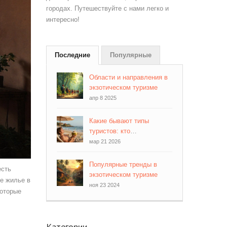
городах. Путешествуйте с нами легко и
интересно!
Последние
Популярные
Области и направления в
экзотическом туризме
апр 8 2025
Какие бывают типы
туристов: кто
путешествует и зачем
мар 21 2026
Популярные тренды в
есть
экзотическом туризме
ое жилье в
ноя 23 2024
которые
Категории