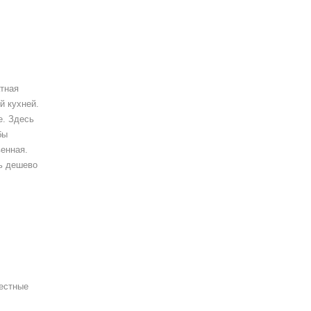
атная
й кухней.
е. Здесь
бы
венная.
ть дешево
Местные