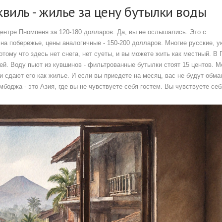
виль - жилье за цену бутылки воды
ентре Пномпеня за 120-180 долларов. Да, вы не ослышались. Это с
на побережье, цены аналогичные - 150-200 долларов. Многие русские, у
тому что здесь нет снега, нет суеты, и вы можете жить как местный. В
ицей. Воду пьют из кувшинов - фильтрованные бутылки стоят 15 центов. 
и сдают его как жилье. И если вы приедете на месяц, вас не будут обм
мбоджа - это Азия, где вы не чувствуете себя гостем. Вы чувствуете се