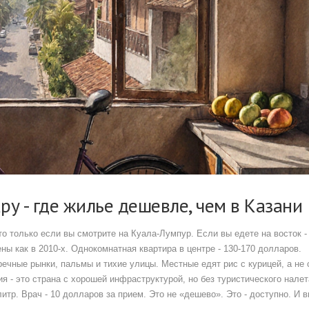
ру - где жилье дешевле, чем в Казани
то только если вы смотрите на Куала-Лумпур. Если вы едете на восток -
ены как в 2010-х. Однокомнатная квартира в центре - 130-170 долларов.
 речные рынки, пальмы и тихие улицы. Местные едят рис с курицей, а не 
я - это страна с хорошей инфраструктурой, но без туристического налет
 литр. Врач - 10 долларов за прием. Это не «дешево». Это - доступно. И 