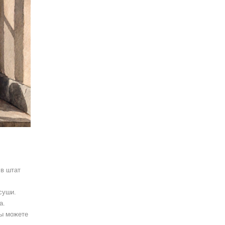
 в штат
суши.
а.
вы можете