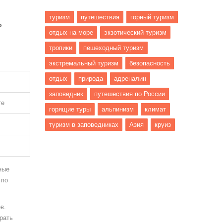
туризм
путешествия
горный туризм
о.
отдых на море
экзотический туризм
тропики
пешеходный туризм
экстремальный туризм
безопасность
отдых
природа
адреналин
заповедник
путешествия по России
те
горящие туры
альпинизм
климат
туризм в заповедниках
Азия
круиз
ные
 по
в.
рать