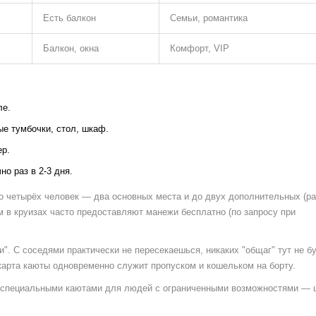
Есть балкон
Семьи, романтика
Балкон, окна
Комфорт, VIP
ле.
ые тумбочки, стол, шкаф.
ер.
о раз в 2-3 дня.
о четырёх человек — два основных места и до двух дополнительных (р
м в круизах часто предоставляют манежи бесплатно (по запросу при
". С соседями практически не пересекаешься, никаких "общаг" тут не бу
карта каюты одновременно служит пропуском и кошельком на борту.
ы специальными каютами для людей с ограниченными возможностями — 