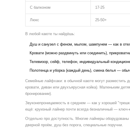
С балконом
17-25
Люкс
25-50+
В любой каюте ты найдёшь:
Душ и санузел с феном, мылом, шампунем — как в оте
Кровати (можно раздвинуть или соединить), прикроватн
Телевизор, сейф, телефон, индивидуальный кондицион
Полотенца и уборка (каждый день), смена белья — обычн
Семейные лайфхаки: в обычной каюте могут разместить д
кровати, диван или двухъярусная койка). Маленьким детя
бронировании).
Звуконепроницаемость в среднем — как у хорошей "трешки
ещё: круизный лайнер почти всегда безналичный — ключ-
Отдельно про доступность. Многие лайнеры оборудован
дверной проём, душ без порога, специальные поручни.