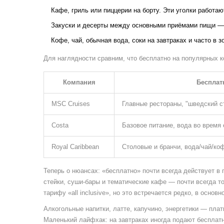
Кафе, гриль или пиццерии на борту. Эти уголки работаю
Закуски и десерты между основными приёмами пищи — 
Кофе, чай, обычная вода, соки на завтраках и часто в 
Для наглядности сравним, что бесплатно на популярных к
Компания
Бесплат
MSC Cruises
Главные рестораны, "шведский с
Costa
Базовое питание, вода во время
Royal Caribbean
Столовые и бранчи, вода/чай/ко
Теперь о нюансах: «бесплатно» почти всегда действует в
стейки, суши-бары и тематические кафе — почти всегда т
тарифу «all inclusive», но это встречается редко, в основ
Алкогольные напитки, латте, капучино, энергетики — плат
Маленький лайфхак: на завтраках иногда подают бесплатн