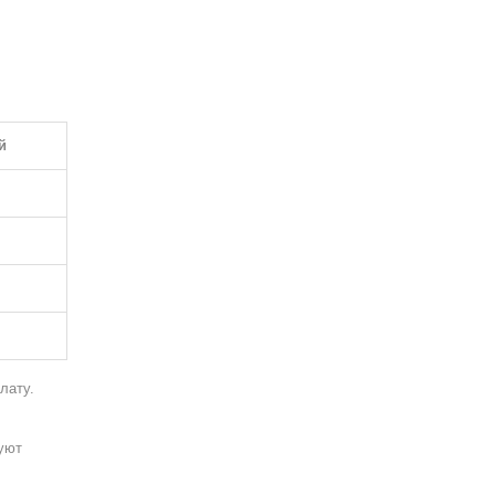
й
лату.
буют