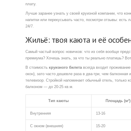
плату.
Лучше заранее узнать у своей круизной компании, что ко
напитки или перекусывать часто, посмотри отзывы: есть ла
24/7.
Жильё: твоя каюта и её особе
Самый частый вопрос новичков: что из себя вообще предс
премиума? Хочешь знать, за что ты реально платишь? Вот
В стоимость
круизного билета
всегда входит проживание 
окон), зато часто дешевле раза в два-три, чем балконная
телевизор. Стройкой напоминает обычный отель, только к
балконом — до 20-25 кв.м.
Тип каюты
Площадь (м²)
Внутренняя
13-16
С окном (внешняя)
15-20