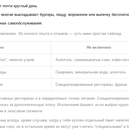
т почти круглый день.
многие выкладывают бургеры, пиццу, мороженое или выпечку бесплатн
зонах самообслуживания.
омпаниях. Из личного опыта и отзывов — чуть ниже простая таблица.
но
Не включено
тол", напитки утром
Алкоголь, свежевыжатые соки, кофе-лат
 еды
Газировка, минеральная вода, алкоголь
фе
Специализированные рестораны, фреши
 главных ресторанах и в определённых точках питания. Специализирован
олько за дополнительную плату. Исключения бывают, если выбрал круиз
ном в люксовом сегменте.
ные всегда, кроме случаев, когда у тебя куплен отдельный пакет напитко
ые соки, но в остальное время их могут уже считать “специальными” и б