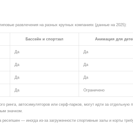
 типовые развлечения на разных крупных компаниях (данные на 2025):
Бассейн и спортзал
Анимация для дете
Да
Да
Да
Да
Да
Да
Да
Ограничено
ого ринга, автосимуляторов или серф-парков, могут идти за отдельную п
ным значком.
а ресепшен — иногда из-за загруженности спортивные залы и корты тре