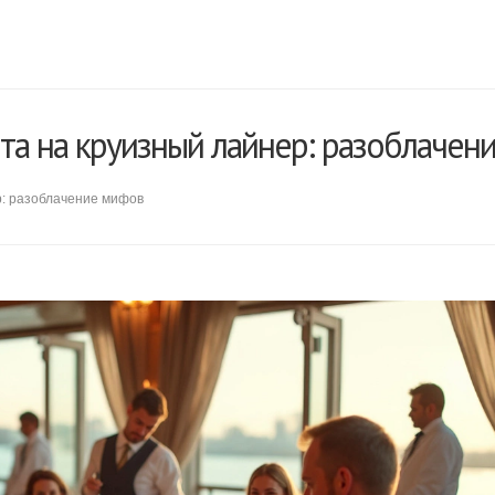
ета на круизный лайнер: разоблачен
р: разоблачение мифов