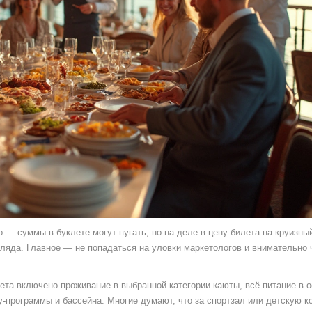
 — суммы в буклете могут пугать, но на деле в цену билета на круизны
гляда. Главное — не попадаться на уловки маркетологов и внимательно 
лета включено проживание в выбранной категории каюты, всё питание в 
-программы и бассейна. Многие думают, что за спортзал или детскую к