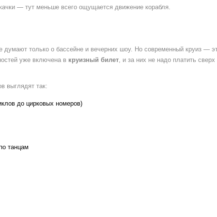
 качки — тут меньше всего ощущается движение корабля.
ие думают только о бассейне и вечерних шоу. Но современный круиз — э
вностей уже включена в
круизный билет
, и за них не надо платить сверх
в выглядят так:
клов до цирковых номеров)
по танцам