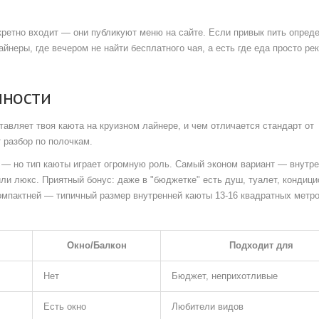
нкретно входит — они публикуют меню на сайте. Если привык пить опред
йнеры, где вечером не найти бесплатного чая, а есть где еда просто ре
нности
тавляет твоя каюта на круизном лайнере, и чем отличается стандарт от
 разбор по полочкам.
— но тип каюты играет огромную роль. Самый эконом вариант — внутре
 или люкс. Приятный бонус: даже в "бюджетке" есть душ, туалет, кондици
омпактней — типичный размер внутренней каюты 13-16 квадратных метро
Окно/Балкон
Подходит для
Нет
Бюджет, неприхотливые
Есть окно
Любители видов