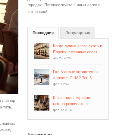
городах. Путешествуйте с нами легко и
интересно!
Последние
Популярные
Когда лучше всего ехать в
Европу: сезонные советы
по ценам, погоде и толпам
дек 27 2025
Где богатые катаются на
лыжах в США? Топ-5
роскошных горнолыжных
фев 3 2026
курортов
Какие виды туризма
й лайнер
можно развивать в
читать,
экзотических
фев 12 2026
направлениях
основных
омнату
Категории