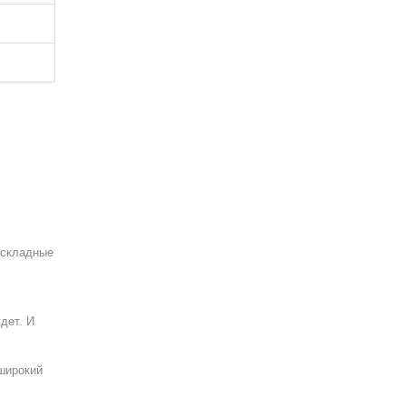
аскладные
дет. И
широкий