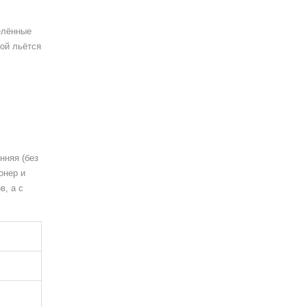
елённые
кой льётся
нняя (без
онер и
в, а с