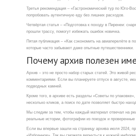
Третья рекомендация – «Гастрономический тур по Юго‑Вос
попробовать аутентичную еду без лишних расходов.
Четвёртая статья – «Подготовка к походу в Пиренеи: снар
прошли трассу, помогут избежать ошибок новичка.
Пятая публикация – «Как сэкономить на авиаперелёте в п
которые часто забывают даже опытные путешественники.
Почему архив полезен име
Архив – это не просто набор старых статей. Это живой р
комментариями. Если вы планируете отпуск в августе, ию
подводных камней.
Кроме того, в архиве есть разделы «Советы по упаковке»,
несколько кликов, а поиск по дате позволяет быстро нахо
Мы следим за тем, чтобы каждый материал отвечал на ре
реальные истории, фотографии из поездок и проверенные
Если вы впервые зашли на страницу архива июля 2024, про
«Избранное». Так вы сможете вернуться к нужной информа