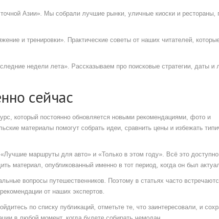
точной Азии». Мы собрали лучшие рынки, уличные киоски и рестораны, 
яжение и тренировки». Практические советы от наших читателей, которы
оследние недели лета». Рассказываем про поисковые стратегии, даты и 
нно сейчас
есурс, который постоянно обновляется новыми рекомендациями, фото и
льские материалы помогут собрать идеи, сравнить цены и избежать тип
 «Лучшие маршруты для авто» и «Только в этом году». Всё это доступно
дить материал, опубликованный именно в тот период, когда он был актуа
альные вопросы путешественников. Поэтому в статьях часто встречают
 рекомендации от наших экспертов.
йдитесь по списку публикаций, отметьте те, что заинтересовали, и сохр
ции в любой момент, когда будете собирать чемодан.