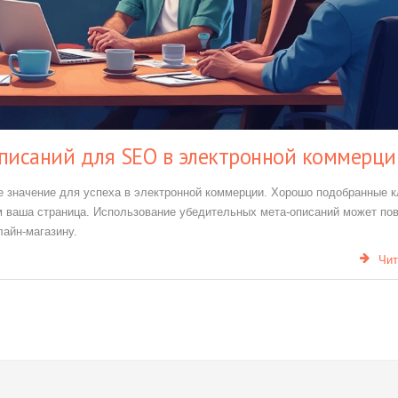
описаний для SEO в электронной коммерци
е значение для успеха в электронной коммерции. Хорошо подобранные 
ём ваша страница. Использование убедительных мета-описаний может по
лайн-магазину.
Чит