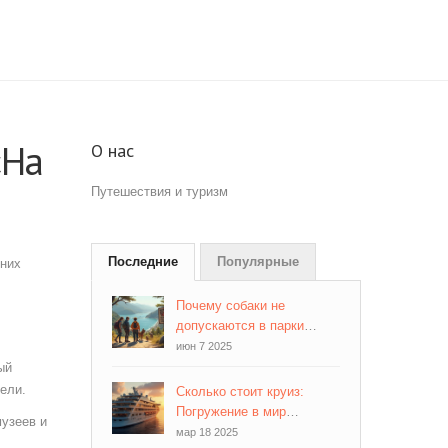
«На
О нас
Путешествия и туризм
Последние
Популярные
шних
Почему собаки не
допускаются в парки
штата Калифорния: вся
июн 7 2025
правда
ый
ели.
Сколько стоит круиз:
Погружение в мир
музеев и
путешествий
мар 18 2025