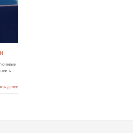
и
ключевые
высить
ать далее