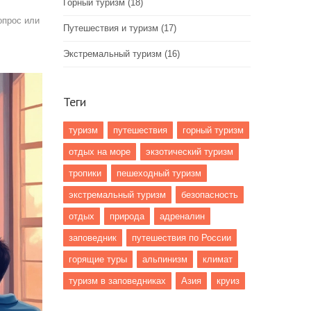
Горный туризм
(18)
опрос или
Путешествия и туризм
(17)
Экстремальный туризм
(16)
Теги
туризм
путешествия
горный туризм
отдых на море
экзотический туризм
тропики
пешеходный туризм
экстремальный туризм
безопасность
отдых
природа
адреналин
заповедник
путешествия по России
горящие туры
альпинизм
климат
туризм в заповедниках
Азия
круиз