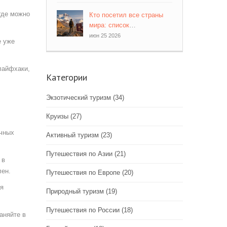
где можно
Кто посетил все страны
мира: список
рекордсменов и как это
июн 25 2026
е уже
сделать
лайфхаки,
Категории
Экзотический туризм
(34)
Круизы
(27)
ичных
Активный туризм
(23)
Путешествия по Азии
(21)
 в
лен.
Путешествия по Европе
(20)
ся
Природный туризм
(19)
Путешествия по России
(18)
аняйте в