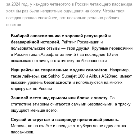
за 2024 год, у каждого четвертого в России летающего пассажира
хотя бы раз были неприятные ощущения на борту. Чтобы твоя
поездка прошла спокойнее, вот несколько реально рабочих
советов:
Выбирай авиакомпанию с хорошей репутацией и
безаварийной историей.
Рейтинг Росавиации и
пользовательские отзывы — твои друзья. Крупные перевозчики
в России типа «Аэрофлота» или S7 за последние 10 лет
показывают отличную статистику по безопасности.
Ищи рейсы на современные модели самолётов.
Например,
такие лайнеры, как Sukhoi Superjet 100 и Airbus A320neo, имеют
высокий уровень
безопасности
и используются на многих
маршрутах по России.
Занимай место над крылом или ближе к хвосту.
По
статистике эти зоны считаются самыми безопасными, а тряску
ощущают меньше всего.
Слушай инструктаж и взаправду пристегивай ремень.
Мелочь, но на взлёте и посадке это уберегло не одну сотню
пассажиров.