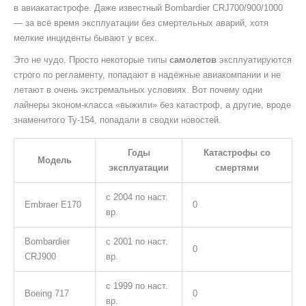
в авиакатастрофе. Даже известный Bombardier CRJ700/900/1000
— за всё время эксплуатации без смертельных аварий, хотя
мелкие инциденты бывают у всех.
Это не чудо. Просто некоторые типы
самолетов
эксплуатируются
строго по регламенту, попадают в надёжные авиакомпании и не
летают в очень экстремальных условиях. Вот почему одни
лайнеры эконом-класса «выжили» без катастроф, а другие, вроде
знаменитого Ту-154, попадали в сводки новостей.
Годы
Катастрофы со
Модель
эксплуатации
смертями
с 2004 по наст.
Embraer E170
0
вр.
Bombardier
с 2001 по наст.
0
CRJ900
вр.
с 1999 по наст.
Boeing 717
0
вр.