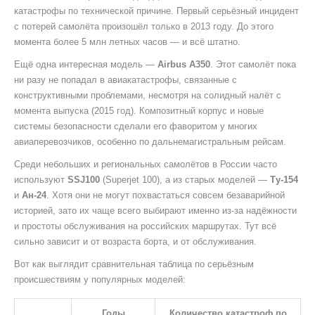
катастрофы по технической причине. Первый серьёзный инцидент
с потерей самолёта произошёл только в 2013 году. До этого
момента более 5 млн летных часов — и всё штатно.
Ещё одна интересная модель —
Airbus A350
. Этот самолёт пока
ни разу не попадал в авиакатастрофы, связанные с
конструктивными проблемами, несмотря на солидный налёт с
момента выпуска (2015 год). Композитный корпус и новые
системы безопасности сделали его фаворитом у многих
авиаперевозчиков, особенно по дальнемагистральным рейсам.
Среди небольших и региональных самолётов в России часто
используют
SSJ100
(Superjet 100), а из старых моделей —
Ту-154
и
Ан-24
. Хотя они не могут похвастаться совсем безаварийной
историей, зато их чаще всего выбирают именно из-за надёжности
и простоты обслуживания на российских маршрутах. Тут всё
сильно зависит и от возраста борта, и от обслуживания.
Вот как выглядит сравнительная таблица по серьёзным
происшествиям у популярных моделей:
Годы
Количество катастроф по