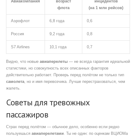
Авиакомпания
возраст
инцидентов
флота
(на 1 млн рейсов)
Аэрофлот
6,8 года
0,6
Россия
9,2 года
0,8
S7 Airlines
10,1 года
0,7
Видно, что новые
авиаперелеты
— не всегда гарантия идеальной
статистики, но совокупность всех описанных факторов
действительно работает. Проверь перед полётом не только тип
самолета
, но и имя перевозчика. Лучше перестраховаться, чем
жалеть.
Советы для тревожных
пассажиров
Страх перед полётом — обычное дело, особенно если редко
пользуешься
авиаперелетами
. Ты не один: по оценкам ВЦИОМа